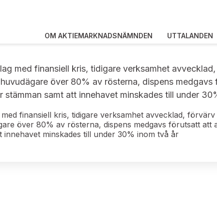
OM AKTIEMARKNADSNÄMNDEN
UTTALANDEN
olag med finansiell kris, tidigare verksamhet avveckla
ny huvudägare över 80% av rösterna, dispens medgavs f
r stämman samt att innehavet minskades till under 30
g med finansiell kris, tidigare verksamhet avvecklad, förv
ägare över 80% av rösterna, dispens medgavs förutsatt att
 innehavet minskades till under 30% inom två år