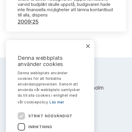
Bildarkiv
Kontakt administrativa ärenden
varvid budplikt skulle uppstå, budgivaren hade
Ledamöter
Sök uttalanden
inte finansiella möjligheter att lämna kontantbud
till alla, dispens
2009:25
Huvudmän
Avgifter
Verksamhetsberättelser
Prenumerera
×
Publikationer och anföranden
Denna webbplats
använder cookies
Denna webbplats använder
AKTIEMARKNADSNÄMNDEN
cookies för att förbättra
användarupplevelsen. Genom att
Address: Box 7354, 103 90 Stockholm
använda vår webbplats samtycker
du till alla cookies i enlighet med
info@aktiemarknadsnamnden.se
vår cookiepolicy.
Läs mer
STRIKT NÖDVÄNDIGT
Om innehållet
INRIKTNING