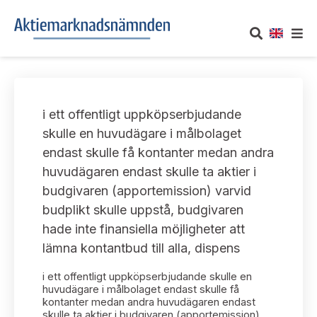
OM AKTIEMARKNADSNÄMNDEN
i ett offentligt uppköpserbjudande
Om oss
UTTALANDEN
skulle en huvudägare i målbolaget
endast skulle få kontanter medan andra
Vårt uppdrag
Om nämndens uttalanden
TAKEOVER-REGLER
huvudägaren endast skulle ta aktier i
Informationsgivning
budgivaren (apportemission) varvid
Framställningar och konsultation
Takeover-regler för reglerade marknader och vissa
AKTUELLT
budplikt skulle uppstå, budgivaren
handelsplattformar
Arbetssätt och jävsfrågor
hade inte finansiella möjligheter att
Uttalanden sorterade efter publiceringsdatum
Nyheter och pressmeddelanden
lämna kontantbud till alla, dispens
KONTAKT
Stadgar
Samtliga uttalanden sorterade årsvis
i ett offentligt uppköpserbjudande skulle en
Prenumerera
Kontakt angående ansökningar och uttalanden
huvudägare i målbolaget endast skulle få
Arbetsordning
kontanter medan andra huvudägaren endast
Uttalanden sorterade ämnesvis
skulle ta aktier i budgivaren (apportemission)