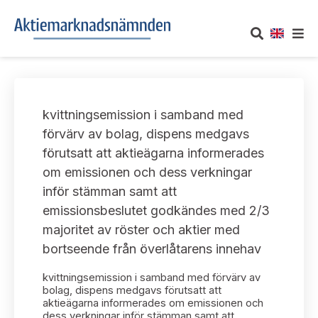
OM AKTIEMARKNADSNÄMNDEN
kvittningsemission i samband med
Om oss
UTTALANDEN
förvärv av bolag, dispens medgavs
förutsatt att aktieägarna informerades
Vårt uppdrag
Om nämndens uttalanden
TAKEOVER-REGLER
om emissionen och dess verkningar
Informationsgivning
inför stämman samt att
Framställningar och konsultation
Takeover-regler för reglerade marknader och vissa
AKTUELLT
emissionsbeslutet godkändes med 2/3
handelsplattformar
Arbetssätt och jävsfrågor
majoritet av röster och aktier med
Uttalanden sorterade efter publiceringsdatum
Nyheter och pressmeddelanden
bortseende från överlåtarens innehav
KONTAKT
Stadgar
Samtliga uttalanden sorterade årsvis
kvittningsemission i samband med förvärv av
Prenumerera
Kontakt angående ansökningar och uttalanden
bolag, dispens medgavs förutsatt att
Arbetsordning
aktieägarna informerades om emissionen och
Uttalanden sorterade ämnesvis
dess verkningar inför stämman samt att