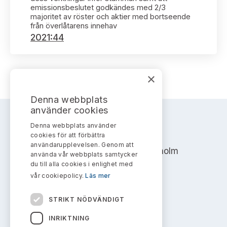
Bildarkiv
Kontakt administrativa ärenden
emissionsbeslutet godkändes med 2/3
Ledamöter
Sök uttalanden
majoritet av röster och aktier med bortseende
från överlåtarens innehav
2021:44
Huvudmän
Avgifter
Verksamhetsberättelser
Prenumerera
×
Publikationer och anföranden
Denna webbplats
använder cookies
Denna webbplats använder
AKTIEMARKNADSNÄMNDEN
cookies för att förbättra
användarupplevelsen. Genom att
Address: Box 7354, 103 90 Stockholm
använda vår webbplats samtycker
du till alla cookies i enlighet med
info@aktiemarknadsnamnden.se
vår cookiepolicy.
Läs mer
STRIKT NÖDVÄNDIGT
Om innehållet
INRIKTNING