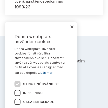
Bildarkiv
tiden), närståendebedömning
Kontakt administrativa ärenden
Ledamöter
1999:23
Sök uttalanden
Huvudmän
Avgifter
×
Verksamhetsberättelser
Prenumerera
Denna webbplats
använder cookies
Publikationer och anföranden
Denna webbplats använder
AKTIEMARKNADSNÄMNDEN
cookies för att förbättra
användarupplevelsen. Genom att
Address: Box 7354, 103 90 Stockholm
använda vår webbplats samtycker
du till alla cookies i enlighet med
info@aktiemarknadsnamnden.se
vår cookiepolicy.
Läs mer
STRIKT NÖDVÄNDIGT
Om innehållet
INRIKTNING
Om webbplatsen
OKLASSIFICERADE
Kakor