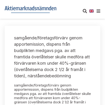
OM AKTIEMARKNADSNÄMNDEN
samgående/företagsförvärv genom
Om oss
UTTALANDEN
apportemission, dispens från
budplikten medgavs pga. av att
Vårt uppdrag
Om nämndens uttalanden
TAKEOVER-REGLER
framtida överlåtelser skulle medföra att
Informationsgivning
förvärvaren kom under 40%-gränsen
Framställningar och konsultation
Takeover-regler för reglerade marknader och vissa
AKTUELLT
(överlåtelserna dock 2 1/2 år framåt i
handelsplattformar
Arbetssätt och jävsfrågor
tiden), närståendebedömning
Uttalanden sorterade efter publiceringsdatum
Nyheter och pressmeddelanden
KONTAKT
samgående/företagsförvärv genom
Stadgar
Samtliga uttalanden sorterade årsvis
apportemission, dispens från budplikten
Prenumerera
medgavs pga. av att framtida överlåtelser skulle
Kontakt angående ansökningar och uttalanden
medföra att förvärvaren kom under 40%-
Arbetsordning
Uttalanden sorterade ämnesvis
gränsen (överlåtelserna dock 2 1/2 år framåt i