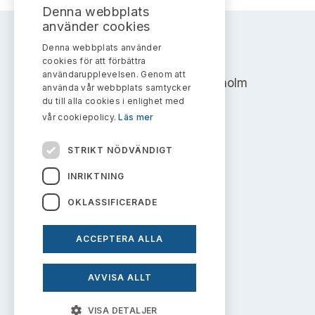
Bildarkiv
Kontakt administrativa ärenden
Denna webbplats
Ledamöter
Sök uttalanden
använder cookies
Denna webbplats använder
Huvudmän
AKTIEMARKNADSNÄMNDEN
Avgifter
cookies för att förbättra
användarupplevelsen. Genom att
Address: Box 7354, 103 90 Stockholm
Verksamhetsberättelser
använda vår webbplats samtycker
Prenumerera
du till alla cookies i enlighet med
info@aktiemarknadsnamnden.se
vår cookiepolicy.
Läs mer
Publikationer och anföranden
STRIKT NÖDVÄNDIGT
Om innehållet
INRIKTNING
Om webbplatsen
OKLASSIFICERADE
Kakor
ACCEPTERA ALLA
Personuppgiftspolicy
AVVISA ALLT
Prenumerera på uttalanden
VISA DETALJER