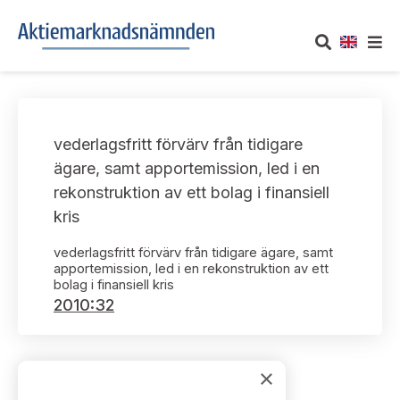
OM AKTIEMARKNADSNÄMNDEN
vederlagsfritt förvärv från tidigare
Om oss
UTTALANDEN
ägare, samt apportemission, led i en
rekonstruktion av ett bolag i finansiell
Vårt uppdrag
Om nämndens uttalanden
TAKEOVER-REGLER
kris
Informationsgivning
Framställningar och konsultation
vederlagsfritt förvärv från tidigare ägare, samt
Takeover-regler för reglerade marknader och vissa
AKTUELLT
apportemission, led i en rekonstruktion av ett
handelsplattformar
Arbetssätt och jävsfrågor
bolag i finansiell kris
Uttalanden sorterade efter publiceringsdatum
2010:32
Nyheter och pressmeddelanden
KONTAKT
Stadgar
Samtliga uttalanden sorterade årsvis
Prenumerera
Kontakt angående ansökningar och uttalanden
×
Arbetsordning
Uttalanden sorterade ämnesvis