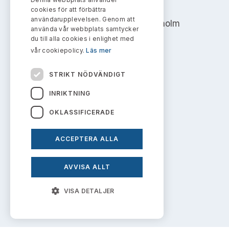
Bildarkiv
AKTIEMARKNADSNÄMNDEN
Kontakt administrativa ärenden
cookies för att förbättra
Ledamöter
Sök uttalanden
användarupplevelsen. Genom att
Address: Box 7354, 103 90 Stockholm
använda vår webbplats samtycker
Huvudmän
du till alla cookies i enlighet med
Avgifter
info@aktiemarknadsnamnden.se
vår cookiepolicy.
Läs mer
Verksamhetsberättelser
Prenumerera
STRIKT NÖDVÄNDIGT
Om innehållet
Publikationer och anföranden
INRIKTNING
Om webbplatsen
OKLASSIFICERADE
Kakor
ACCEPTERA ALLA
Personuppgiftspolicy
AVVISA ALLT
Prenumerera på uttalanden
VISA DETALJER