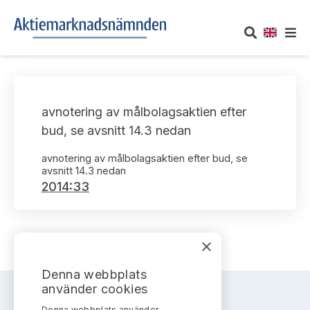
OM AKTIEMARKNADSNÄMNDEN
avnotering av målbolagsaktien efter
Om oss
UTTALANDEN
bud, se avsnitt 14.3 nedan
Vårt uppdrag
Om nämndens uttalanden
avnotering av målbolagsaktien efter bud, se
TAKEOVER-REGLER
avsnitt 14.3 nedan
Informationsgivning
2014:33
Framställningar och konsultation
Takeover-regler för reglerade marknader och vissa
AKTUELLT
handelsplattformar
Arbetssätt och jävsfrågor
Uttalanden sorterade efter publiceringsdatum
Nyheter och pressmeddelanden
×
KONTAKT
Stadgar
Samtliga uttalanden sorterade årsvis
Denna webbplats
Prenumerera
Kontakt angående ansökningar och uttalanden
använder cookies
Arbetsordning
Uttalanden sorterade ämnesvis
Denna webbplats använder