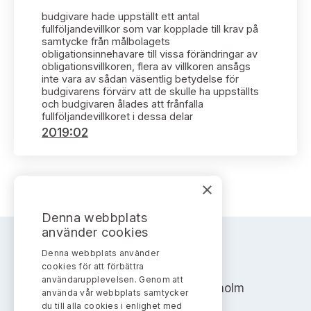
Bildarkiv
Kontakt administrativa ärenden
Ledamöter
budgivare hade uppställt ett antal
Sök uttalanden
fullföljandevillkor som var kopplade till krav på
samtycke från målbolagets
Huvudmän
obligationsinnehavare till vissa förändringar av
Avgifter
obligationsvillkoren, flera av villkoren ansågs
inte vara av sådan väsentlig betydelse för
Verksamhetsberättelser
budgivarens förvärv att de skulle ha uppställts
Prenumerera
och budgivaren ålades att frånfalla
fullföljandevillkoret i dessa delar
Publikationer och anföranden
2019:02
×
Denna webbplats
använder cookies
Denna webbplats använder
AKTIEMARKNADSNÄMNDEN
cookies för att förbättra
användarupplevelsen. Genom att
Address: Box 7354, 103 90 Stockholm
använda vår webbplats samtycker
du till alla cookies i enlighet med