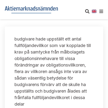
OM AKTIEMARKNADSNÄMNDEN
budgivare hade uppställt ett antal
Om oss
UTTALANDEN
fullföljandevillkor som var kopplade till
krav på samtycke från målbolagets
Vårt uppdrag
Om nämndens uttalanden
TAKEOVER-REGLER
obligationsinnehavare till vissa
Informationsgivning
förändringar av obligationsvillkoren,
Framställningar och konsultation
Takeover-regler för reglerade marknader och vissa
AKTUELLT
flera av villkoren ansågs inte vara av
handelsplattformar
Arbetssätt och jävsfrågor
sådan väsentlig betydelse för
Uttalanden sorterade efter publiceringsdatum
Nyheter och pressmeddelanden
budgivarens förvärv att de skulle ha
KONTAKT
Stadgar
uppställts och budgivaren ålades att
Samtliga uttalanden sorterade årsvis
Prenumerera
frånfalla fullföljandevillkoret i dessa
Kontakt angående ansökningar och uttalanden
Arbetsordning
Uttalanden sorterade ämnesvis
delar