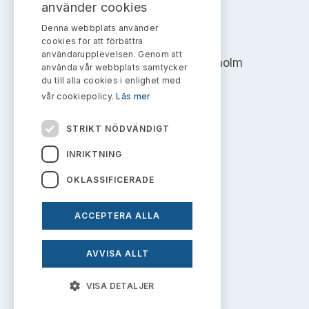
Bildarkiv
använder cookies
Kontakt administrativa ärenden
Ledamöter
Sök uttalanden
Denna webbplats använder
AKTIEMARKNADSNÄMNDEN
cookies för att förbättra
Huvudmän
användarupplevelsen. Genom att
Avgifter
Address: Box 7354, 103 90 Stockholm
använda vår webbplats samtycker
du till alla cookies i enlighet med
Verksamhetsberättelser
info@aktiemarknadsnamnden.se
Prenumerera
vår cookiepolicy.
Läs mer
Publikationer och anföranden
STRIKT NÖDVÄNDIGT
Om innehållet
INRIKTNING
Om webbplatsen
OKLASSIFICERADE
Kakor
ACCEPTERA ALLA
Personuppgiftspolicy
AVVISA ALLT
Prenumerera på uttalanden
VISA DETALJER