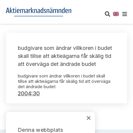
OM AKTIEMARKNADSNÄMNDEN
budgivare som ändrar villkoren i budet
Om oss
UTTALANDEN
skall tillse att aktieägarna får skälig tid
att överväga det ändrade budet
Vårt uppdrag
Om nämndens uttalanden
TAKEOVER-REGLER
budgivare som ändrar villkoren i budet skall
Informationsgivning
tillse att aktieägarna får skälig tid att överväga
Framställningar och konsultation
Takeover-regler för reglerade marknader och vissa
AKTUELLT
det ändrade budet
handelsplattformar
2004:30
Arbetssätt och jävsfrågor
Uttalanden sorterade efter publiceringsdatum
Nyheter och pressmeddelanden
KONTAKT
Stadgar
Samtliga uttalanden sorterade årsvis
×
Prenumerera
Kontakt angående ansökningar och uttalanden
Arbetsordning
Uttalanden sorterade ämnesvis
Denna webbplats