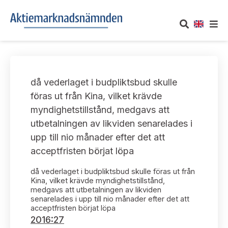
OM AKTIEMARKNADSNÄMNDEN
då vederlaget i budpliktsbud skulle
Om oss
UTTALANDEN
föras ut från Kina, vilket krävde
myndighetstillstånd, medgavs att
Vårt uppdrag
Om nämndens uttalanden
TAKEOVER-REGLER
utbetalningen av likviden senarelades i
Informationsgivning
upp till nio månader efter det att
Framställningar och konsultation
Takeover-regler för reglerade marknader och vissa
AKTUELLT
acceptfristen börjat löpa
handelsplattformar
Arbetssätt och jävsfrågor
Uttalanden sorterade efter publiceringsdatum
då vederlaget i budpliktsbud skulle föras ut från
Nyheter och pressmeddelanden
KONTAKT
Kina, vilket krävde myndighetstillstånd,
Stadgar
medgavs att utbetalningen av likviden
Samtliga uttalanden sorterade årsvis
senarelades i upp till nio månader efter det att
Prenumerera
Kontakt angående ansökningar och uttalanden
acceptfristen börjat löpa
Arbetsordning
Uttalanden sorterade ämnesvis
2016:27