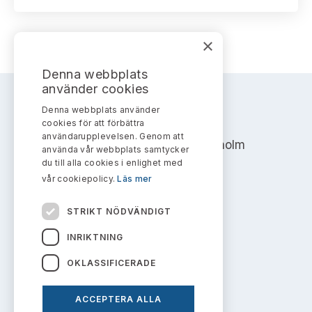
Bildarkiv
Kontakt administrativa ärenden
Ledamöter
Sök uttalanden
×
Huvudmän
Avgifter
Denna webbplats
Verksamhetsberättelser
använder cookies
Prenumerera
Denna webbplats använder
AKTIEMARKNADSNÄMNDEN
Publikationer och anföranden
cookies för att förbättra
användarupplevelsen. Genom att
Address: Box 7354, 103 90 Stockholm
använda vår webbplats samtycker
du till alla cookies i enlighet med
info@aktiemarknadsnamnden.se
vår cookiepolicy.
Läs mer
STRIKT NÖDVÄNDIGT
Om innehållet
INRIKTNING
Om webbplatsen
OKLASSIFICERADE
Kakor
ACCEPTERA ALLA
Personuppgiftspolicy