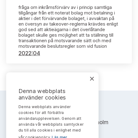
Bildarkiv
Kontakt administrativa ärenden
Ledamöter
fråga om inkråmsförvärv av i princip samtliga
Sök uttalanden
tillgångar från ett noterat bolag mot betalning i
aktier i det förvärvande bolaget, i avvaktan på
Huvudmän
en översyn av takeover-reglerna krävdes enligt
Avgifter
god sed att aktieägarna i det överlåtande
bolaget skulle ges möjlighet att ta ställning till
Verksamhetsberättelser
transaktionen på motsvarande sätt och med
Prenumerera
motsvarande beslutsregler som vid fusion
2022:04
Publikationer och anföranden
×
Denna webbplats
använder cookies
Denna webbplats använder
AKTIEMARKNADSNÄMNDEN
cookies för att förbättra
användarupplevelsen. Genom att
Address: Box 7354, 103 90 Stockholm
använda vår webbplats samtycker
du till alla cookies i enlighet med
info@aktiemarknadsnamnden.se
vår cookiepolicy.
Läs mer