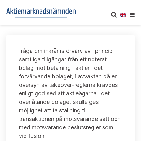
OM AKTIEMARKNADSNÄMNDEN
fråga om inkråmsförvärv av i princip
Om oss
UTTALANDEN
samtliga tillgångar från ett noterat
bolag mot betalning i aktier i det
Vårt uppdrag
Om nämndens uttalanden
TAKEOVER-REGLER
förvärvande bolaget, i avvaktan på en
Informationsgivning
översyn av takeover-reglerna krävdes
Framställningar och konsultation
Takeover-regler för reglerade marknader och vissa
AKTUELLT
enligt god sed att aktieägarna i det
handelsplattformar
Arbetssätt och jävsfrågor
överlåtande bolaget skulle ges
Uttalanden sorterade efter publiceringsdatum
Nyheter och pressmeddelanden
möjlighet att ta ställning till
KONTAKT
Stadgar
transaktionen på motsvarande sätt och
Samtliga uttalanden sorterade årsvis
Prenumerera
med motsvarande beslutsregler som
Kontakt angående ansökningar och uttalanden
Arbetsordning
Uttalanden sorterade ämnesvis
vid fusion