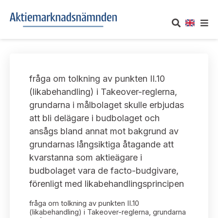
OM AKTIEMARKNADSNÄMNDEN
fråga om tolkning av punkten II.10
Om oss
UTTALANDEN
(likabehandling) i Takeover-reglerna,
grundarna i målbolaget skulle erbjudas
Vårt uppdrag
Om nämndens uttalanden
TAKEOVER-REGLER
att bli delägare i budbolaget och
Informationsgivning
ansågs bland annat mot bakgrund av
Framställningar och konsultation
Takeover-regler för reglerade marknader och vissa
AKTUELLT
grundarnas långsiktiga åtagande att
handelsplattformar
Arbetssätt och jävsfrågor
kvarstanna som aktieägare i
Uttalanden sorterade efter publiceringsdatum
Nyheter och pressmeddelanden
budbolaget vara de facto-budgivare,
KONTAKT
Stadgar
förenligt med likabehandlingsprincipen
Samtliga uttalanden sorterade årsvis
Prenumerera
Kontakt angående ansökningar och uttalanden
fråga om tolkning av punkten II.10
Arbetsordning
Uttalanden sorterade ämnesvis
(likabehandling) i Takeover-reglerna, grundarna