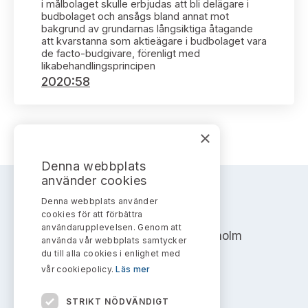
Bildarkiv
i målbolaget skulle erbjudas att bli delägare i
Kontakt administrativa ärenden
Ledamöter
budbolaget och ansågs bland annat mot
Sök uttalanden
bakgrund av grundarnas långsiktiga åtagande
att kvarstanna som aktieägare i budbolaget vara
Huvudmän
de facto-budgivare, förenligt med
Avgifter
likabehandlingsprincipen
2020:58
Verksamhetsberättelser
Prenumerera
Publikationer och anföranden
×
Denna webbplats
använder cookies
Denna webbplats använder
AKTIEMARKNADSNÄMNDEN
cookies för att förbättra
användarupplevelsen. Genom att
Address: Box 7354, 103 90 Stockholm
använda vår webbplats samtycker
du till alla cookies i enlighet med
info@aktiemarknadsnamnden.se
vår cookiepolicy.
Läs mer
STRIKT NÖDVÄNDIGT