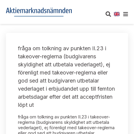
OM AKTIEMARKNADSNÄMNDEN
fråga om tolkning av punkten II.23 i
Om oss
UTTALANDEN
takeover-reglerna (budgivarens
skyldighet att utbetala vederlaget), ej
Vårt uppdrag
Om nämndens uttalanden
TAKEOVER-REGLER
förenligt med takeover-reglerna eller
Informationsgivning
god sed att budgivaren utbetalar
Framställningar och konsultation
Takeover-regler för reglerade marknader och vissa
AKTUELLT
vederlaget i erbjudandet upp till femton
handelsplattformar
Arbetssätt och jävsfrågor
arbetsdagar efter det att acceptfristen
Uttalanden sorterade efter publiceringsdatum
Nyheter och pressmeddelanden
löpt ut
KONTAKT
Stadgar
Samtliga uttalanden sorterade årsvis
fråga om tolkning av punkten II.23 i takeover-
Prenumerera
Kontakt angående ansökningar och uttalanden
reglerna (budgivarens skyldighet att utbetala
Arbetsordning
vederlaget), ej förenligt med takeover-reglerna
Uttalanden sorterade ämnesvis
eller god sed att budgivaren utbetalar