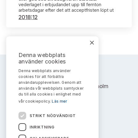
Bildarkiv
Kontakt administrativa ärenden
vederlaget i erbjudandet upp till femton
Ledamöter
Sök uttalanden
arbetsdagar efter det att acceptfristen löpt ut
2018:12
Huvudmän
Avgifter
Verksamhetsberättelser
×
Prenumerera
Publikationer och anföranden
Denna webbplats
använder cookies
Denna webbplats använder
AKTIEMARKNADSNÄMNDEN
cookies för att förbättra
användarupplevelsen. Genom att
Address: Box 7354, 103 90 Stockholm
använda vår webbplats samtycker
du till alla cookies i enlighet med
info@aktiemarknadsnamnden.se
vår cookiepolicy.
Läs mer
STRIKT NÖDVÄNDIGT
Om innehållet
INRIKTNING
Om webbplatsen