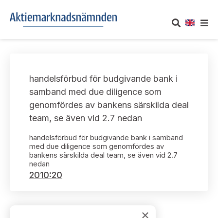
OM AKTIEMARKNADSNÄMNDEN
handelsförbud för budgivande bank i
Om oss
UTTALANDEN
samband med due diligence som
genomfördes av bankens särskilda deal
Vårt uppdrag
Om nämndens uttalanden
TAKEOVER-REGLER
team, se även vid 2.7 nedan
Informationsgivning
Framställningar och konsultation
handelsförbud för budgivande bank i samband
Takeover-regler för reglerade marknader och vissa
AKTUELLT
med due diligence som genomfördes av
handelsplattformar
Arbetssätt och jävsfrågor
bankens särskilda deal team, se även vid 2.7
Uttalanden sorterade efter publiceringsdatum
nedan
Nyheter och pressmeddelanden
KONTAKT
2010:20
Stadgar
Samtliga uttalanden sorterade årsvis
Prenumerera
Kontakt angående ansökningar och uttalanden
Arbetsordning
Uttalanden sorterade ämnesvis
×