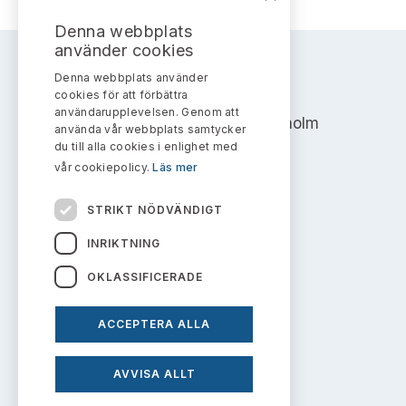
Bildarkiv
Kontakt administrativa ärenden
Ledamöter
Sök uttalanden
Denna webbplats
använder cookies
Huvudmän
Avgifter
Denna webbplats använder
AKTIEMARKNADSNÄMNDEN
cookies för att förbättra
Verksamhetsberättelser
användarupplevelsen. Genom att
Prenumerera
Address: Box 7354, 103 90 Stockholm
använda vår webbplats samtycker
du till alla cookies i enlighet med
Publikationer och anföranden
info@aktiemarknadsnamnden.se
vår cookiepolicy.
Läs mer
STRIKT NÖDVÄNDIGT
Om innehållet
INRIKTNING
Om webbplatsen
OKLASSIFICERADE
Kakor
ACCEPTERA ALLA
Personuppgiftspolicy
AVVISA ALLT