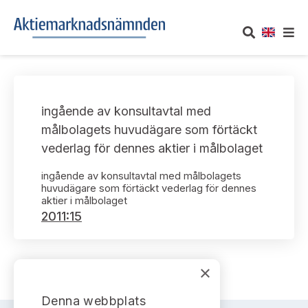
OM AKTIEMARKNADSNÄMNDEN
ingående av konsultavtal med
Om oss
UTTALANDEN
målbolagets huvudägare som förtäckt
vederlag för dennes aktier i målbolaget
Vårt uppdrag
Om nämndens uttalanden
TAKEOVER-REGLER
ingående av konsultavtal med målbolagets
Informationsgivning
huvudägare som förtäckt vederlag för dennes
Framställningar och konsultation
Takeover-regler för reglerade marknader och vissa
AKTUELLT
aktier i målbolaget
handelsplattformar
2011:15
Arbetssätt och jävsfrågor
Uttalanden sorterade efter publiceringsdatum
Nyheter och pressmeddelanden
KONTAKT
Stadgar
Samtliga uttalanden sorterade årsvis
×
Prenumerera
Kontakt angående ansökningar och uttalanden
Arbetsordning
Uttalanden sorterade ämnesvis
Denna webbplats