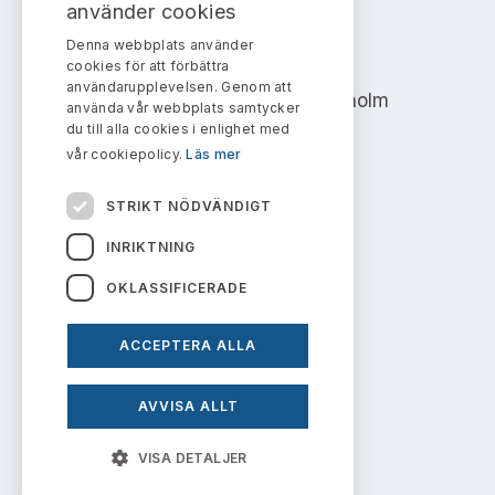
Bildarkiv
använder cookies
Kontakt administrativa ärenden
Ledamöter
Sök uttalanden
Denna webbplats använder
AKTIEMARKNADSNÄMNDEN
cookies för att förbättra
Huvudmän
användarupplevelsen. Genom att
Avgifter
Address: Box 7354, 103 90 Stockholm
använda vår webbplats samtycker
du till alla cookies i enlighet med
Verksamhetsberättelser
info@aktiemarknadsnamnden.se
Prenumerera
vår cookiepolicy.
Läs mer
Publikationer och anföranden
STRIKT NÖDVÄNDIGT
Om innehållet
INRIKTNING
Om webbplatsen
OKLASSIFICERADE
Kakor
ACCEPTERA ALLA
Personuppgiftspolicy
AVVISA ALLT
Prenumerera på uttalanden
VISA DETALJER