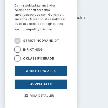
Bildarkiv
Kontakt administrativa ärenden
Ledamöter
Denna webbplats använder
AKTIEMARKNADSNÄMNDEN
Sök uttalanden
cookies för att förbättra
användarupplevelsen. Genom att
Address: Box 7354, 103 90 Stockholm
Huvudmän
använda vår webbplats samtycker
Avgifter
du till alla cookies i enlighet med
info@aktiemarknadsnamnden.se
vår cookiepolicy.
Läs mer
Verksamhetsberättelser
Prenumerera
STRIKT NÖDVÄNDIGT
Publikationer och anföranden
Om innehållet
INRIKTNING
Om webbplatsen
OKLASSIFICERADE
Kakor
ACCEPTERA ALLA
Personuppgiftspolicy
AVVISA ALLT
Prenumerera på uttalanden
VISA DETALJER