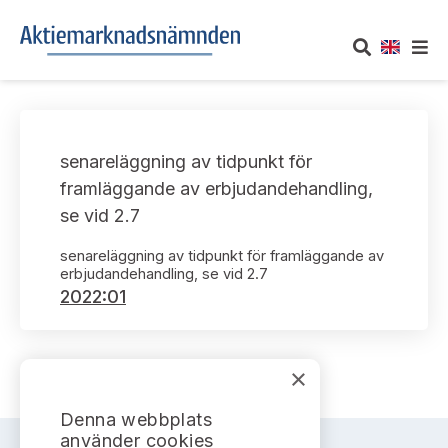
OM AKTIEMARKNADSNÄMNDEN
senareläggning av tidpunkt för
Om oss
UTTALANDEN
framläggande av erbjudandehandling,
se vid 2.7
Vårt uppdrag
Om nämndens uttalanden
TAKEOVER-REGLER
senareläggning av tidpunkt för framläggande av
Informationsgivning
erbjudandehandling, se vid 2.7
Framställningar och konsultation
Takeover-regler för reglerade marknader och vissa
AKTUELLT
2022:01
handelsplattformar
Arbetssätt och jävsfrågor
Uttalanden sorterade efter publiceringsdatum
Nyheter och pressmeddelanden
KONTAKT
Stadgar
×
Samtliga uttalanden sorterade årsvis
Prenumerera
Kontakt angående ansökningar och uttalanden
Denna webbplats
Arbetsordning
Uttalanden sorterade ämnesvis
använder cookies