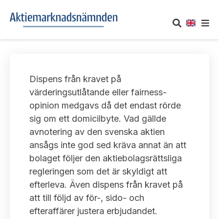
OM AKTIEMARKNADSNÄMNDEN
Dispens från kravet på
Om oss
UTTALANDEN
värderingsutlåtande eller fairness-
opinion medgavs då det endast rörde
Vårt uppdrag
Om nämndens uttalanden
TAKEOVER-REGLER
sig om ett domicilbyte. Vad gällde
Informationsgivning
avnotering av den svenska aktien
Framställningar och konsultation
Takeover-regler för reglerade marknader och vissa
AKTUELLT
ansågs inte god sed kräva annat än att
handelsplattformar
Arbetssätt och jävsfrågor
bolaget följer den aktiebolagsrättsliga
Uttalanden sorterade efter publiceringsdatum
Nyheter och pressmeddelanden
regleringen som det är skyldigt att
KONTAKT
Stadgar
efterleva. Även dispens från kravet på
Samtliga uttalanden sorterade årsvis
Prenumerera
att till följd av för-, sido- och
Kontakt angående ansökningar och uttalanden
Arbetsordning
Uttalanden sorterade ämnesvis
efteraffärer justera erbjudandet.