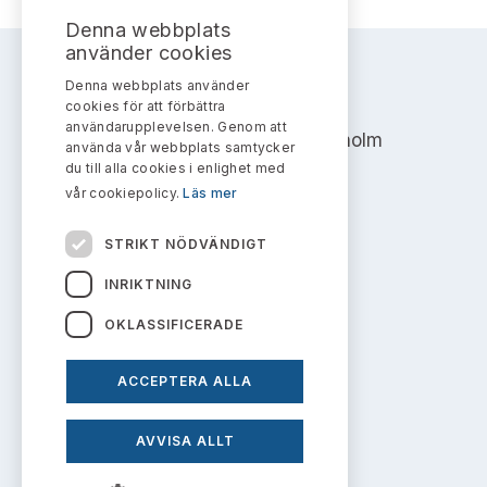
Denna webbplats
använder cookies
Denna webbplats använder
AKTIEMARKNADSNÄMNDEN
cookies för att förbättra
användarupplevelsen. Genom att
Address: Box 7354, 103 90 Stockholm
använda vår webbplats samtycker
du till alla cookies i enlighet med
info@aktiemarknadsnamnden.se
vår cookiepolicy.
Läs mer
STRIKT NÖDVÄNDIGT
Om innehållet
INRIKTNING
Om webbplatsen
OKLASSIFICERADE
Kakor
ACCEPTERA ALLA
Personuppgiftspolicy
AVVISA ALLT