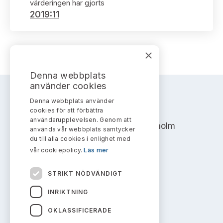
Bildarkiv
värderingen har gjorts
Kontakt administrativa ärenden
Ledamöter
2019:11
Sök uttalanden
Huvudmän
Avgifter
×
Verksamhetsberättelser
Prenumerera
Denna webbplats
använder cookies
Publikationer och anföranden
Denna webbplats använder
AKTIEMARKNADSNÄMNDEN
cookies för att förbättra
användarupplevelsen. Genom att
Address: Box 7354, 103 90 Stockholm
använda vår webbplats samtycker
du till alla cookies i enlighet med
info@aktiemarknadsnamnden.se
vår cookiepolicy.
Läs mer
STRIKT NÖDVÄNDIGT
Om innehållet
INRIKTNING
Om webbplatsen
OKLASSIFICERADE
Kakor