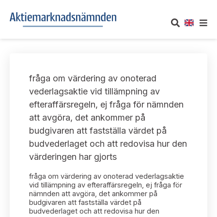
OM AKTIEMARKNADSNÄMNDEN
fråga om värdering av onoterad
Om oss
UTTALANDEN
vederlagsaktie vid tillämpning av
efteraffärsregeln, ej fråga för nämnden
Vårt uppdrag
Om nämndens uttalanden
TAKEOVER-REGLER
att avgöra, det ankommer på
Informationsgivning
budgivaren att fastställa värdet på
Framställningar och konsultation
Takeover-regler för reglerade marknader och vissa
AKTUELLT
budvederlaget och att redovisa hur den
handelsplattformar
Arbetssätt och jävsfrågor
värderingen har gjorts
Uttalanden sorterade efter publiceringsdatum
Nyheter och pressmeddelanden
KONTAKT
fråga om värdering av onoterad vederlagsaktie
Stadgar
Samtliga uttalanden sorterade årsvis
vid tillämpning av efteraffärsregeln, ej fråga för
Prenumerera
nämnden att avgöra, det ankommer på
Kontakt angående ansökningar och uttalanden
budgivaren att fastställa värdet på
Arbetsordning
Uttalanden sorterade ämnesvis
budvederlaget och att redovisa hur den