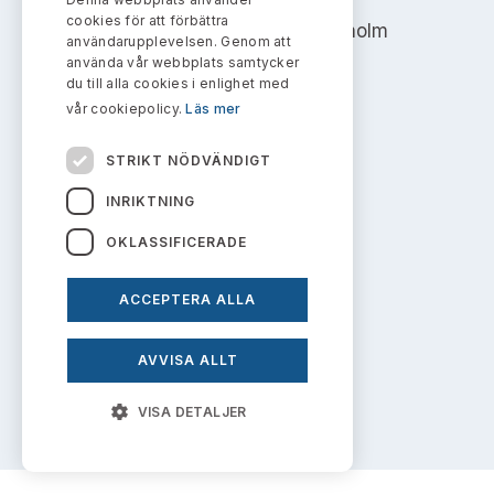
Bildarkiv
Kontakt administrativa ärenden
cookies för att förbättra
Ledamöter
Address: Box 7354, 103 90 Stockholm
Sök uttalanden
användarupplevelsen. Genom att
använda vår webbplats samtycker
info@aktiemarknadsnamnden.se
Huvudmän
du till alla cookies i enlighet med
Avgifter
vår cookiepolicy.
Läs mer
Verksamhetsberättelser
Prenumerera
Om innehållet
STRIKT NÖDVÄNDIGT
Publikationer och anföranden
Om webbplatsen
INRIKTNING
OKLASSIFICERADE
Kakor
Personuppgiftspolicy
ACCEPTERA ALLA
AVVISA ALLT
Prenumerera på uttalanden
VISA DETALJER