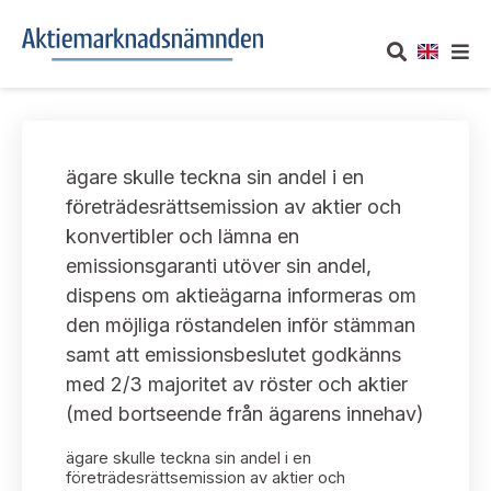
OM AKTIEMARKNADSNÄMNDEN
ägare skulle teckna sin andel i en
Om oss
UTTALANDEN
företrädesrättsemission av aktier och
konvertibler och lämna en
Vårt uppdrag
Om nämndens uttalanden
TAKEOVER-REGLER
emissionsgaranti utöver sin andel,
Informationsgivning
dispens om aktieägarna informeras om
Framställningar och konsultation
Takeover-regler för reglerade marknader och vissa
AKTUELLT
den möjliga röstandelen inför stämman
handelsplattformar
Arbetssätt och jävsfrågor
samt att emissionsbeslutet godkänns
Uttalanden sorterade efter publiceringsdatum
Nyheter och pressmeddelanden
med 2/3 majoritet av röster och aktier
KONTAKT
Stadgar
(med bortseende från ägarens innehav)
Samtliga uttalanden sorterade årsvis
Prenumerera
Kontakt angående ansökningar och uttalanden
ägare skulle teckna sin andel i en
Arbetsordning
Uttalanden sorterade ämnesvis
företrädesrättsemission av aktier och