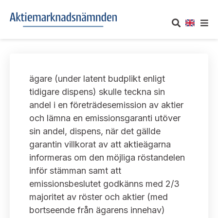
OM AKTIEMARKNADSNÄMNDEN
ägare (under latent budplikt enligt
Om oss
UTTALANDEN
tidigare dispens) skulle teckna sin
andel i en företrädesemission av aktier
Vårt uppdrag
Om nämndens uttalanden
TAKEOVER-REGLER
och lämna en emissionsgaranti utöver
Informationsgivning
sin andel, dispens, när det gällde
Framställningar och konsultation
Takeover-regler för reglerade marknader och vissa
AKTUELLT
garantin villkorat av att aktieägarna
handelsplattformar
Arbetssätt och jävsfrågor
informeras om den möjliga röstandelen
Uttalanden sorterade efter publiceringsdatum
Nyheter och pressmeddelanden
inför stämman samt att
KONTAKT
Stadgar
emissionsbeslutet godkänns med 2/3
Samtliga uttalanden sorterade årsvis
Prenumerera
majoritet av röster och aktier (med
Kontakt angående ansökningar och uttalanden
Arbetsordning
Uttalanden sorterade ämnesvis
bortseende från ägarens innehav)