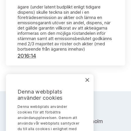
Bildarkiv
Kontakt administrativa ärenden
Ledamöter
ägare (under latent budplikt enligt tidigare
Sök uttalanden
dispens) skulle teckna sin andel i en
företrädesemission av aktier och lämna en
Huvudmän
emissionsgaranti utöver sin andel, dispens, när
Avgifter
det gällde garantin villkorat av att aktieägarna
informeras om den möjliga röstandelen inför
Verksamhetsberättelser
stämman samt att emissionsbeslutet godkänns
Prenumerera
med 2/3 majoritet av röster och aktier (med
bortseende från ägarens innehav)
Publikationer och anföranden
2016:14
×
Denna webbplats
använder cookies
Denna webbplats använder
AKTIEMARKNADSNÄMNDEN
cookies för att förbättra
användarupplevelsen. Genom att
Address: Box 7354, 103 90 Stockholm
använda vår webbplats samtycker
du till alla cookies i enlighet med