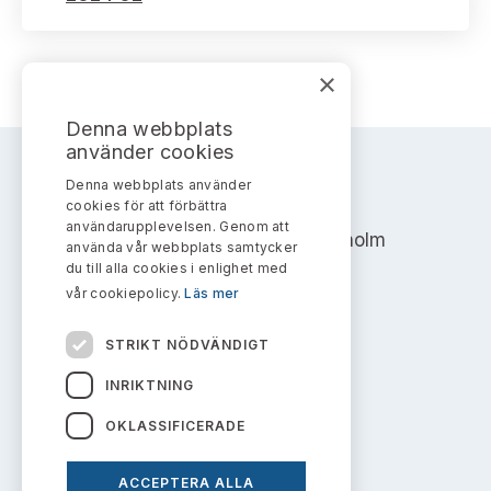
×
Denna webbplats
använder cookies
Denna webbplats använder
AKTIEMARKNADSNÄMNDEN
cookies för att förbättra
användarupplevelsen. Genom att
Address: Box 7354, 103 90 Stockholm
använda vår webbplats samtycker
du till alla cookies i enlighet med
info@aktiemarknadsnamnden.se
vår cookiepolicy.
Läs mer
STRIKT NÖDVÄNDIGT
Om innehållet
INRIKTNING
Om webbplatsen
OKLASSIFICERADE
Kakor
ACCEPTERA ALLA