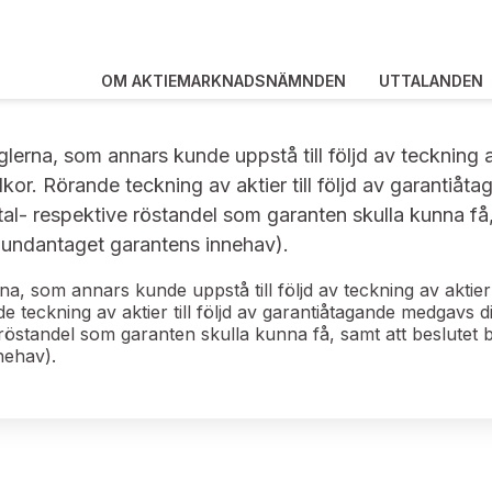
OM AKTIEMARKNADSNÄMNDEN
UTTALANDEN
glerna, som annars kunde uppstå till följd av teckning 
lkor. Rörande teckning av aktier till följd av garantiåt
al- respektive röstandel som garanten skulla kunna få, 
 (undantaget garantens innehav).
rna, som annars kunde uppstå till följd av teckning av aktie
e teckning av aktier till följd av garantiåtagande medgavs di
röstandel som garanten skulla kunna få, samt att beslutet bi
nehav).