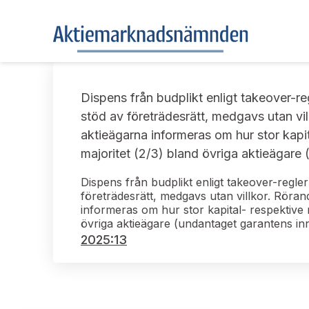
Dispens från budplikt enligt takeover-re
stöd av företrädesrätt, medgavs utan vil
aktieägarna informeras om hur stor kapit
majoritet (2/3) bland övriga aktieägare
Dispens från budplikt enligt takeover-regle
företrädesrätt, medgavs utan villkor. Rörand
informeras om hur stor kapital- respektive 
övriga aktieägare (undantaget garantens in
2025:13