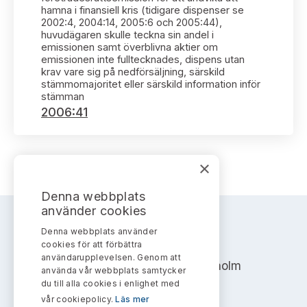
Bildarkiv
Kontakt administrativa ärenden
hamna i finansiell kris (tidigare dispenser se
Ledamöter
Sök uttalanden
2002:4, 2004:14, 2005:6 och 2005:44),
huvudägaren skulle teckna sin andel i
emissionen samt överblivna aktier om
Huvudmän
Avgifter
emissionen inte fulltecknades, dispens utan
krav vare sig på nedförsäljning, särskild
stämmomajoritet eller särskild information inför
Verksamhetsberättelser
Prenumerera
stämman
2006:41
Publikationer och anföranden
×
Denna webbplats
använder cookies
Denna webbplats använder
AKTIEMARKNADSNÄMNDEN
cookies för att förbättra
användarupplevelsen. Genom att
Address: Box 7354, 103 90 Stockholm
använda vår webbplats samtycker
du till alla cookies i enlighet med
info@aktiemarknadsnamnden.se
vår cookiepolicy.
Läs mer