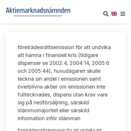
OM AKTIEMARKNADSNÄMNDEN
företrädesrättsemission för att undvika
Om oss
UTTALANDEN
att hamna i finansiell kris (tidigare
dispenser se 2002:4, 2004:14, 2005:6
Vårt uppdrag
Om nämndens uttalanden
TAKEOVER-REGLER
och 2005:44), huvudägaren skulle
Informationsgivning
teckna sin andel i emissionen samt
Framställningar och konsultation
Takeover-regler för reglerade marknader och vissa
AKTUELLT
överblivna aktier om emissionen inte
handelsplattformar
Arbetssätt och jävsfrågor
fulltecknades, dispens utan krav vare
Uttalanden sorterade efter publiceringsdatum
Nyheter och pressmeddelanden
sig på nedförsäljning, särskild
KONTAKT
Stadgar
stämmomajoritet eller särskild
Samtliga uttalanden sorterade årsvis
Prenumerera
information inför stämman
Kontakt angående ansökningar och uttalanden
Arbetsordning
Uttalanden sorterade ämnesvis
företrädesrättsemission för att undvika att