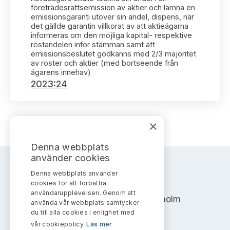
Bildarkiv
Kontakt administrativa ärenden
företrädesrättsemission av aktier och lämna en
Ledamöter
Sök uttalanden
emissionsgaranti utöver sin andel, dispens, när
det gällde garantin villkorat av att aktieägarna
informeras om den möjliga kapital- respektive
Huvudmän
Avgifter
röstandelen inför stämman samt att
emissionsbeslutet godkänns med 2/3 majoritet
av röster och aktier (med bortseende från
Verksamhetsberättelser
Prenumerera
ägarens innehav)
2023:24
Publikationer och anföranden
×
Denna webbplats
använder cookies
Denna webbplats använder
AKTIEMARKNADSNÄMNDEN
cookies för att förbättra
användarupplevelsen. Genom att
Address: Box 7354, 103 90 Stockholm
använda vår webbplats samtycker
du till alla cookies i enlighet med
info@aktiemarknadsnamnden.se
vår cookiepolicy.
Läs mer