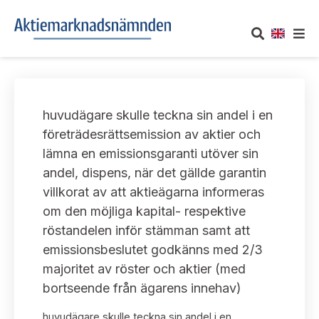
OM AKTIEMARKNADSNÄMNDEN
huvudägare skulle teckna sin andel i en
Om oss
UTTALANDEN
företrädesrättsemission av aktier och
lämna en emissionsgaranti utöver sin
Vårt uppdrag
Om nämndens uttalanden
TAKEOVER-REGLER
andel, dispens, när det gällde garantin
Informationsgivning
villkorat av att aktieägarna informeras
Framställningar och konsultation
Takeover-regler för reglerade marknader och vissa
AKTUELLT
om den möjliga kapital- respektive
handelsplattformar
Arbetssätt och jävsfrågor
röstandelen inför stämman samt att
Uttalanden sorterade efter publiceringsdatum
Nyheter och pressmeddelanden
emissionsbeslutet godkänns med 2/3
KONTAKT
Stadgar
majoritet av röster och aktier (med
Samtliga uttalanden sorterade årsvis
Prenumerera
bortseende från ägarens innehav)
Kontakt angående ansökningar och uttalanden
Arbetsordning
Uttalanden sorterade ämnesvis
huvudägare skulle teckna sin andel i en