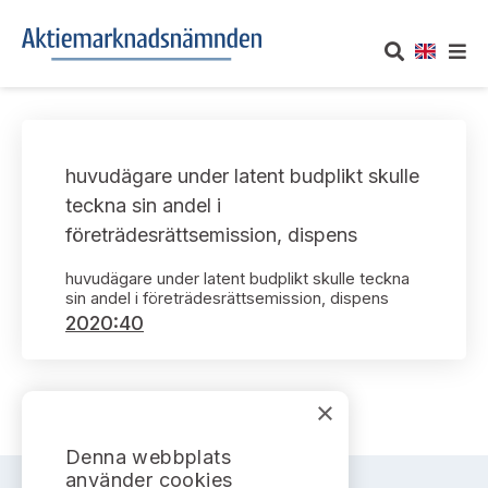
OM AKTIEMARKNADSNÄMNDEN
huvudägare under latent budplikt skulle
Om oss
UTTALANDEN
teckna sin andel i
företrädesrättsemission, dispens
Vårt uppdrag
Om nämndens uttalanden
TAKEOVER-REGLER
huvudägare under latent budplikt skulle teckna
Informationsgivning
sin andel i företrädesrättsemission, dispens
Framställningar och konsultation
Takeover-regler för reglerade marknader och vissa
AKTUELLT
2020:40
handelsplattformar
Arbetssätt och jävsfrågor
Uttalanden sorterade efter publiceringsdatum
Nyheter och pressmeddelanden
KONTAKT
Stadgar
×
Samtliga uttalanden sorterade årsvis
Prenumerera
Kontakt angående ansökningar och uttalanden
Denna webbplats
Arbetsordning
Uttalanden sorterade ämnesvis
använder cookies