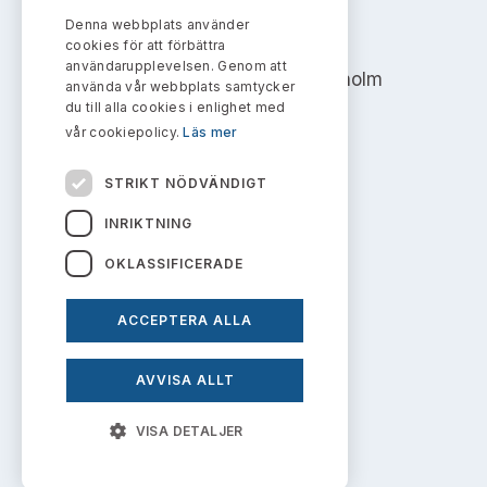
Bildarkiv
Kontakt administrativa ärenden
Ledamöter
Denna webbplats använder
AKTIEMARKNADSNÄMNDEN
Sök uttalanden
cookies för att förbättra
användarupplevelsen. Genom att
Address: Box 7354, 103 90 Stockholm
Huvudmän
använda vår webbplats samtycker
Avgifter
du till alla cookies i enlighet med
info@aktiemarknadsnamnden.se
vår cookiepolicy.
Läs mer
Verksamhetsberättelser
Prenumerera
STRIKT NÖDVÄNDIGT
Publikationer och anföranden
Om innehållet
INRIKTNING
Om webbplatsen
OKLASSIFICERADE
Kakor
ACCEPTERA ALLA
Personuppgiftspolicy
AVVISA ALLT
Prenumerera på uttalanden
VISA DETALJER