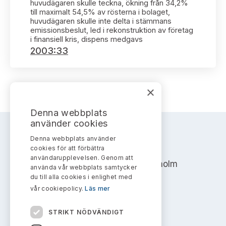
Bildarkiv
huvudägaren skulle teckna, ökning från 34,2%
Kontakt administrativa ärenden
Ledamöter
till maximalt 54,5% av rösterna i bolaget,
Sök uttalanden
huvudägaren skulle inte delta i stämmans
emissionsbeslut, led i rekonstruktion av företag
Huvudmän
i finansiell kris, dispens medgavs
Avgifter
2003:33
Verksamhetsberättelser
Prenumerera
Publikationer och anföranden
×
Denna webbplats
använder cookies
Denna webbplats använder
AKTIEMARKNADSNÄMNDEN
cookies för att förbättra
användarupplevelsen. Genom att
Address: Box 7354, 103 90 Stockholm
använda vår webbplats samtycker
du till alla cookies i enlighet med
info@aktiemarknadsnamnden.se
vår cookiepolicy.
Läs mer
STRIKT NÖDVÄNDIGT
Om innehållet