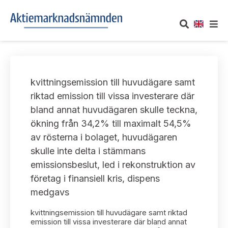
OM AKTIEMARKNADSNÄMNDEN
kvittningsemission till huvudägare samt
Om oss
UTTALANDEN
riktad emission till vissa investerare där
bland annat huvudägaren skulle teckna,
Vårt uppdrag
Om nämndens uttalanden
TAKEOVER-REGLER
ökning från 34,2% till maximalt 54,5%
Informationsgivning
av rösterna i bolaget, huvudägaren
Framställningar och konsultation
Takeover-regler för reglerade marknader och vissa
AKTUELLT
skulle inte delta i stämmans
handelsplattformar
Arbetssätt och jävsfrågor
emissionsbeslut, led i rekonstruktion av
Uttalanden sorterade efter publiceringsdatum
Nyheter och pressmeddelanden
företag i finansiell kris, dispens
KONTAKT
Stadgar
medgavs
Samtliga uttalanden sorterade årsvis
Prenumerera
Kontakt angående ansökningar och uttalanden
kvittningsemission till huvudägare samt riktad
Arbetsordning
Uttalanden sorterade ämnesvis
emission till vissa investerare där bland annat