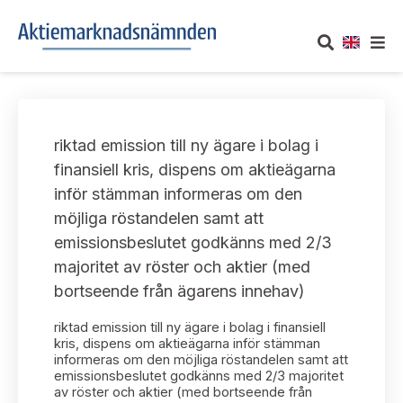
OM AKTIEMARKNADSNÄMNDEN
riktad emission till ny ägare i bolag i
Om oss
UTTALANDEN
finansiell kris, dispens om aktieägarna
inför stämman informeras om den
Vårt uppdrag
Om nämndens uttalanden
TAKEOVER-REGLER
möjliga röstandelen samt att
Informationsgivning
emissionsbeslutet godkänns med 2/3
Framställningar och konsultation
Takeover-regler för reglerade marknader och vissa
AKTUELLT
majoritet av röster och aktier (med
handelsplattformar
Arbetssätt och jävsfrågor
bortseende från ägarens innehav)
Uttalanden sorterade efter publiceringsdatum
Nyheter och pressmeddelanden
KONTAKT
riktad emission till ny ägare i bolag i finansiell
Stadgar
Samtliga uttalanden sorterade årsvis
kris, dispens om aktieägarna inför stämman
Prenumerera
informeras om den möjliga röstandelen samt att
Kontakt angående ansökningar och uttalanden
emissionsbeslutet godkänns med 2/3 majoritet
Arbetsordning
Uttalanden sorterade ämnesvis
av röster och aktier (med bortseende från