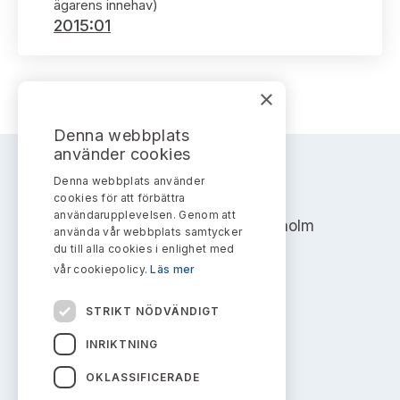
Bildarkiv
ägarens innehav)
Kontakt administrativa ärenden
Ledamöter
2015:01
Sök uttalanden
Huvudmän
Avgifter
×
Verksamhetsberättelser
Prenumerera
Denna webbplats
använder cookies
Publikationer och anföranden
Denna webbplats använder
AKTIEMARKNADSNÄMNDEN
cookies för att förbättra
användarupplevelsen. Genom att
Address: Box 7354, 103 90 Stockholm
använda vår webbplats samtycker
du till alla cookies i enlighet med
info@aktiemarknadsnamnden.se
vår cookiepolicy.
Läs mer
STRIKT NÖDVÄNDIGT
Om innehållet
INRIKTNING
Om webbplatsen
OKLASSIFICERADE
Kakor