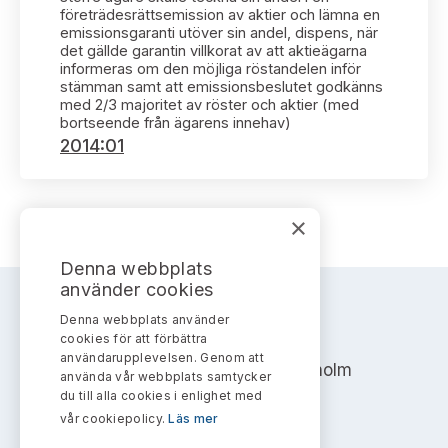
Bildarkiv
Kontakt administrativa ärenden
företrädesrättsemission av aktier och lämna en
Ledamöter
Sök uttalanden
emissionsgaranti utöver sin andel, dispens, när
det gällde garantin villkorat av att aktieägarna
informeras om den möjliga röstandelen inför
Huvudmän
Avgifter
stämman samt att emissionsbeslutet godkänns
med 2/3 majoritet av röster och aktier (med
bortseende från ägarens innehav)
Verksamhetsberättelser
Prenumerera
2014:01
Publikationer och anföranden
×
Denna webbplats
använder cookies
Denna webbplats använder
AKTIEMARKNADSNÄMNDEN
cookies för att förbättra
användarupplevelsen. Genom att
Address: Box 7354, 103 90 Stockholm
använda vår webbplats samtycker
du till alla cookies i enlighet med
info@aktiemarknadsnamnden.se
vår cookiepolicy.
Läs mer