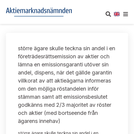
OM AKTIEMARKNADSNÄMNDEN
större ägare skulle teckna sin andel i en
Om oss
UTTALANDEN
företrädesrättsemission av aktier och
lämna en emissionsgaranti utöver sin
Vårt uppdrag
Om nämndens uttalanden
TAKEOVER-REGLER
andel, dispens, när det gällde garantin
Informationsgivning
villkorat av att aktieägarna informeras
Framställningar och konsultation
Takeover-regler för reglerade marknader och vissa
AKTUELLT
om den möjliga röstandelen inför
handelsplattformar
Arbetssätt och jävsfrågor
stämman samt att emissionsbeslutet
Uttalanden sorterade efter publiceringsdatum
Nyheter och pressmeddelanden
godkänns med 2/3 majoritet av röster
KONTAKT
Stadgar
och aktier (med bortseende från
Samtliga uttalanden sorterade årsvis
Prenumerera
ägarens innehav)
Kontakt angående ansökningar och uttalanden
Arbetsordning
Uttalanden sorterade ämnesvis
större ägare skulle teckna sin andel i en