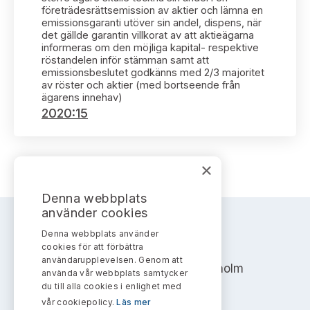
Bildarkiv
Kontakt administrativa ärenden
företrädesrättsemission av aktier och lämna en
Ledamöter
Sök uttalanden
emissionsgaranti utöver sin andel, dispens, när
det gällde garantin villkorat av att aktieägarna
informeras om den möjliga kapital- respektive
Huvudmän
Avgifter
röstandelen inför stämman samt att
emissionsbeslutet godkänns med 2/3 majoritet
av röster och aktier (med bortseende från
Verksamhetsberättelser
Prenumerera
ägarens innehav)
2020:15
Publikationer och anföranden
×
Denna webbplats
använder cookies
Denna webbplats använder
AKTIEMARKNADSNÄMNDEN
cookies för att förbättra
användarupplevelsen. Genom att
Address: Box 7354, 103 90 Stockholm
använda vår webbplats samtycker
du till alla cookies i enlighet med
info@aktiemarknadsnamnden.se
vår cookiepolicy.
Läs mer