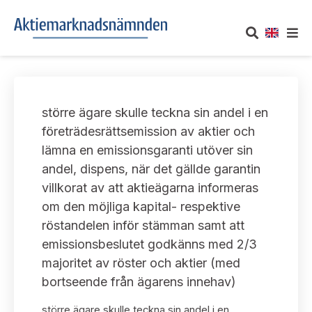
OM AKTIEMARKNADSNÄMNDEN
större ägare skulle teckna sin andel i en
Om oss
UTTALANDEN
företrädesrättsemission av aktier och
lämna en emissionsgaranti utöver sin
Vårt uppdrag
Om nämndens uttalanden
TAKEOVER-REGLER
andel, dispens, när det gällde garantin
Informationsgivning
villkorat av att aktieägarna informeras
Framställningar och konsultation
Takeover-regler för reglerade marknader och vissa
AKTUELLT
om den möjliga kapital- respektive
handelsplattformar
Arbetssätt och jävsfrågor
röstandelen inför stämman samt att
Uttalanden sorterade efter publiceringsdatum
Nyheter och pressmeddelanden
emissionsbeslutet godkänns med 2/3
KONTAKT
Stadgar
majoritet av röster och aktier (med
Samtliga uttalanden sorterade årsvis
Prenumerera
bortseende från ägarens innehav)
Kontakt angående ansökningar och uttalanden
Arbetsordning
Uttalanden sorterade ämnesvis
större ägare skulle teckna sin andel i en