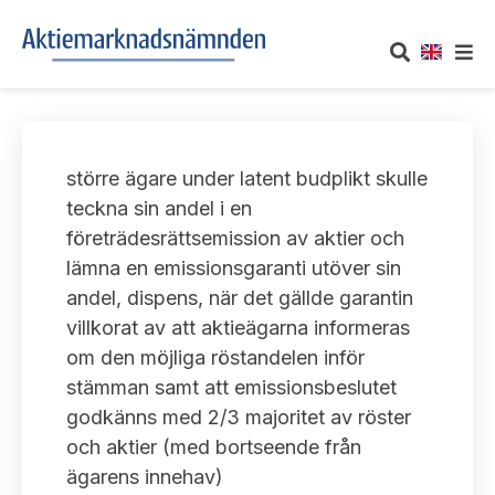
OM AKTIEMARKNADSNÄMNDEN
större ägare under latent budplikt skulle
Om oss
UTTALANDEN
teckna sin andel i en
företrädesrättsemission av aktier och
Vårt uppdrag
Om nämndens uttalanden
TAKEOVER-REGLER
lämna en emissionsgaranti utöver sin
Informationsgivning
andel, dispens, när det gällde garantin
Framställningar och konsultation
Takeover-regler för reglerade marknader och vissa
AKTUELLT
villkorat av att aktieägarna informeras
handelsplattformar
Arbetssätt och jävsfrågor
om den möjliga röstandelen inför
Uttalanden sorterade efter publiceringsdatum
Nyheter och pressmeddelanden
stämman samt att emissionsbeslutet
KONTAKT
Stadgar
godkänns med 2/3 majoritet av röster
Samtliga uttalanden sorterade årsvis
Prenumerera
och aktier (med bortseende från
Kontakt angående ansökningar och uttalanden
Arbetsordning
Uttalanden sorterade ämnesvis
ägarens innehav)