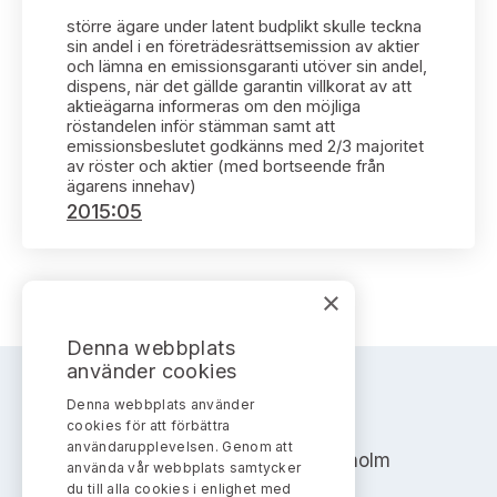
Bildarkiv
Kontakt administrativa ärenden
Ledamöter
större ägare under latent budplikt skulle teckna
Sök uttalanden
sin andel i en företrädesrättsemission av aktier
och lämna en emissionsgaranti utöver sin andel,
Huvudmän
dispens, när det gällde garantin villkorat av att
Avgifter
aktieägarna informeras om den möjliga
röstandelen inför stämman samt att
Verksamhetsberättelser
emissionsbeslutet godkänns med 2/3 majoritet
Prenumerera
av röster och aktier (med bortseende från
ägarens innehav)
Publikationer och anföranden
2015:05
×
Denna webbplats
använder cookies
Denna webbplats använder
AKTIEMARKNADSNÄMNDEN
cookies för att förbättra
användarupplevelsen. Genom att
Address: Box 7354, 103 90 Stockholm
använda vår webbplats samtycker
du till alla cookies i enlighet med