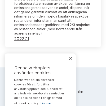
Bildarkiv
Kontakt administrativa ärenden
företrädesrättsemission av aktier och lämna en
Ledamöter
Sök uttalanden
emissionsgaranti utöver sin andel, dispens, när
det gällde garantin villkorat av att aktieägarna
informeras om den möjliga kapital- respektive
Huvudmän
Avgifter
röstandelen inför stämman samt att
emissionsbeslutet godkänns med 2/3 majoritet
av röster och aktier (med bortseende från
Verksamhetsberättelser
Prenumerera
ägarens innehav)
2023:11
Publikationer och anföranden
×
Denna webbplats
använder cookies
Denna webbplats använder
AKTIEMARKNADSNÄMNDEN
cookies för att förbättra
användarupplevelsen. Genom att
Address: Box 7354, 103 90 Stockholm
använda vår webbplats samtycker
du till alla cookies i enlighet med
info@aktiemarknadsnamnden.se
vår cookiepolicy.
Läs mer