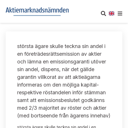
OM AKTIEMARKNADSNÄMNDEN
största ägare skulle teckna sin andel i
Om oss
UTTALANDEN
en företrädesrättsemission av aktier
och lämna en emissionsgaranti utöver
Vårt uppdrag
Om nämndens uttalanden
TAKEOVER-REGLER
sin andel, dispens, när det gällde
Informationsgivning
garantin villkorat av att aktieägarna
Framställningar och konsultation
Takeover-regler för reglerade marknader och vissa
AKTUELLT
informeras om den möjliga kapital-
handelsplattformar
Arbetssätt och jävsfrågor
respektive röstandelen inför stämman
Uttalanden sorterade efter publiceringsdatum
Nyheter och pressmeddelanden
samt att emissionsbeslutet godkänns
KONTAKT
Stadgar
med 2/3 majoritet av röster och aktier
Samtliga uttalanden sorterade årsvis
Prenumerera
(med bortseende från ägarens innehav)
Kontakt angående ansökningar och uttalanden
Arbetsordning
Uttalanden sorterade ämnesvis
största ägare skulle teckna sin andel i en