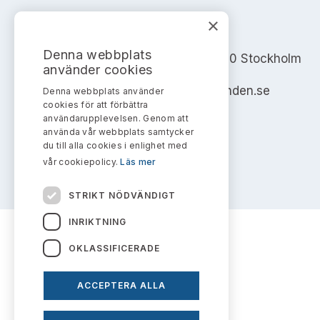
×
AKTIEMARKNADSNÄMNDEN
Denna webbplats
Address: Box 7354, 103 90 Stockholm
använder cookies
info@aktiemarknadsnamnden.se
Denna webbplats använder
cookies för att förbättra
användarupplevelsen. Genom att
använda vår webbplats samtycker
du till alla cookies i enlighet med
vår cookiepolicy.
Läs mer
STRIKT NÖDVÄNDIGT
INRIKTNING
OKLASSIFICERADE
ACCEPTERA ALLA