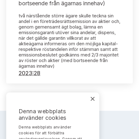
Bildarkiv
bortseende från ägarnas innehav)
Kontakt administrativa ärenden
Ledamöter
Sök uttalanden
två närstående större ägare skulle teckna sin
andel i en företrädesrättsemission av aktier och,
Huvudmän
Avgifter
genom gemensamt ägt bolag, lämna en
emissionsgaranti utöver sina andelar, dispens,
när det gällde garantin villkorat av att
Verksamhetsberättelser
Prenumerera
aktieägarna informeras om den möjliga kapital-
respektive röstandelen inför stämman samt att
Publikationer och anföranden
emissionsbeslutet godkänns med 2/3 majoritet
av röster och aktier (med bortseende från
ägarnas innehav)
2023:28
×
Denna webbplats
använder cookies
Denna webbplats använder
AKTIEMARKNADSNÄMNDEN
cookies för att förbättra
användarupplevelsen. Genom att