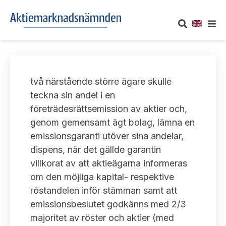
OM AKTIEMARKNADSNÄMNDEN
två närstående större ägare skulle
Om oss
UTTALANDEN
teckna sin andel i en
företrädesrättsemission av aktier och,
Vårt uppdrag
Om nämndens uttalanden
TAKEOVER-REGLER
genom gemensamt ägt bolag, lämna en
Informationsgivning
emissionsgaranti utöver sina andelar,
Framställningar och konsultation
Takeover-regler för reglerade marknader och vissa
AKTUELLT
dispens, när det gällde garantin
handelsplattformar
Arbetssätt och jävsfrågor
villkorat av att aktieägarna informeras
Uttalanden sorterade efter publiceringsdatum
Nyheter och pressmeddelanden
om den möjliga kapital- respektive
KONTAKT
Stadgar
röstandelen inför stämman samt att
Samtliga uttalanden sorterade årsvis
Prenumerera
emissionsbeslutet godkänns med 2/3
Kontakt angående ansökningar och uttalanden
Arbetsordning
Uttalanden sorterade ämnesvis
majoritet av röster och aktier (med