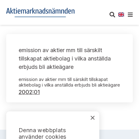
OM AKTIEMARKNADSNÄMNDEN
emission av aktier mm till särskilt
Om oss
UTTALANDEN
tillskapat aktiebolag i vilka anställda
erbjuds bli aktieägare
Vårt uppdrag
Om nämndens uttalanden
TAKEOVER-REGLER
emission av aktier mm till särskilt tillskapat
Informationsgivning
aktiebolag i vilka anställda erbjuds bli aktieägare
Framställningar och konsultation
Takeover-regler för reglerade marknader och vissa
AKTUELLT
2002:01
handelsplattformar
Arbetssätt och jävsfrågor
Uttalanden sorterade efter publiceringsdatum
Nyheter och pressmeddelanden
KONTAKT
Stadgar
×
Samtliga uttalanden sorterade årsvis
Prenumerera
Kontakt angående ansökningar och uttalanden
Denna webbplats
Arbetsordning
Uttalanden sorterade ämnesvis
använder cookies