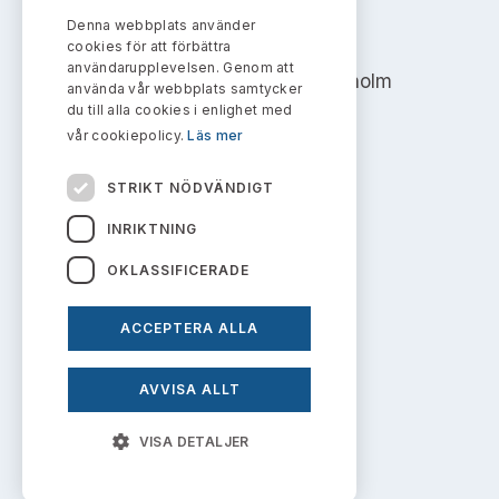
Bildarkiv
Kontakt administrativa ärenden
Ledamöter
Denna webbplats använder
AKTIEMARKNADSNÄMNDEN
Sök uttalanden
cookies för att förbättra
användarupplevelsen. Genom att
Address: Box 7354, 103 90 Stockholm
Huvudmän
använda vår webbplats samtycker
Avgifter
du till alla cookies i enlighet med
info@aktiemarknadsnamnden.se
vår cookiepolicy.
Läs mer
Verksamhetsberättelser
Prenumerera
STRIKT NÖDVÄNDIGT
Publikationer och anföranden
Om innehållet
INRIKTNING
Om webbplatsen
OKLASSIFICERADE
Kakor
ACCEPTERA ALLA
Personuppgiftspolicy
AVVISA ALLT
Prenumerera på uttalanden
VISA DETALJER