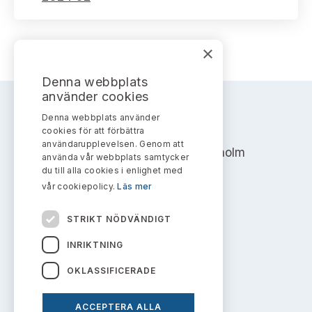
×
Denna webbplats
använder cookies
Denna webbplats använder
AKTIEMARKNADSNÄMNDEN
cookies för att förbättra
användarupplevelsen. Genom att
Address: Box 7354, 103 90 Stockholm
använda vår webbplats samtycker
du till alla cookies i enlighet med
info@aktiemarknadsnamnden.se
vår cookiepolicy.
Läs mer
STRIKT NÖDVÄNDIGT
Om innehållet
INRIKTNING
Om webbplatsen
OKLASSIFICERADE
Kakor
ACCEPTERA ALLA