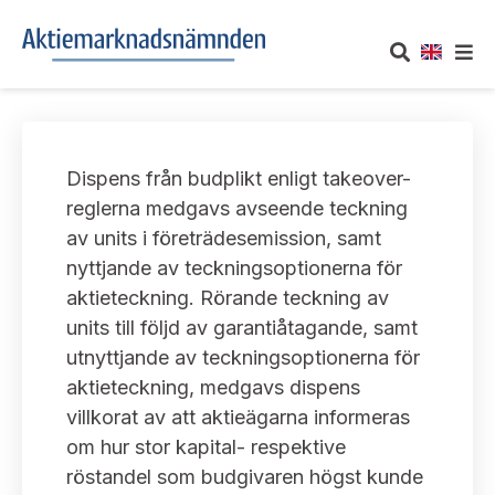
OM AKTIEMARKNADSNÄMNDEN
Dispens från budplikt enligt takeover-
Om oss
UTTALANDEN
reglerna medgavs avseende teckning
av units i företrädesemission, samt
Vårt uppdrag
Om nämndens uttalanden
TAKEOVER-REGLER
nyttjande av teckningsoptionerna för
Informationsgivning
aktieteckning. Rörande teckning av
Framställningar och konsultation
Takeover-regler för reglerade marknader och vissa
AKTUELLT
units till följd av garantiåtagande, samt
handelsplattformar
Arbetssätt och jävsfrågor
utnyttjande av teckningsoptionerna för
Uttalanden sorterade efter publiceringsdatum
Nyheter och pressmeddelanden
aktieteckning, medgavs dispens
KONTAKT
Stadgar
villkorat av att aktieägarna informeras
Samtliga uttalanden sorterade årsvis
Prenumerera
om hur stor kapital- respektive
Kontakt angående ansökningar och uttalanden
Arbetsordning
Uttalanden sorterade ämnesvis
röstandel som budgivaren högst kunde