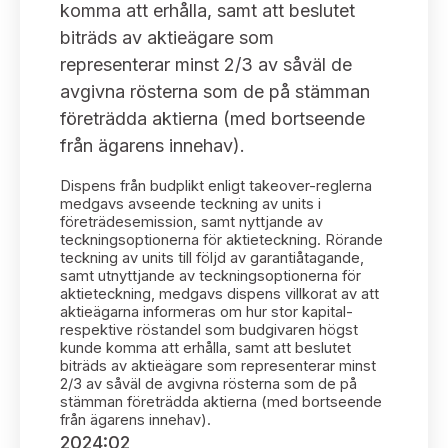
Bildarkiv
komma att erhålla, samt att beslutet
Kontakt administrativa ärenden
Ledamöter
Sök uttalanden
biträds av aktieägare som
representerar minst 2/3 av såväl de
Huvudmän
Avgifter
avgivna rösterna som de på stämman
företrädda aktierna (med bortseende
Verksamhetsberättelser
Prenumerera
från ägarens innehav).
Publikationer och anföranden
Dispens från budplikt enligt takeover-reglerna
medgavs avseende teckning av units i
företrädesemission, samt nyttjande av
teckningsoptionerna för aktieteckning. Rörande
teckning av units till följd av garantiåtagande,
samt utnyttjande av teckningsoptionerna för
aktieteckning, medgavs dispens villkorat av att
aktieägarna informeras om hur stor kapital-
respektive röstandel som budgivaren högst
kunde komma att erhålla, samt att beslutet
biträds av aktieägare som representerar minst
2/3 av såväl de avgivna rösterna som de på
stämman företrädda aktierna (med bortseende
från ägarens innehav).
2024:02