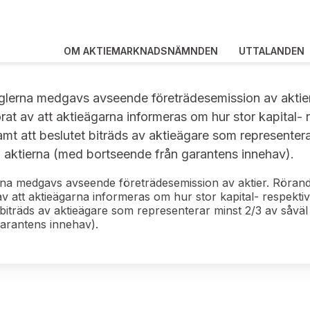
OM AKTIEMARKNADSNÄMNDEN
UTTALANDEN
glerna medgavs avseende företrädesemission av aktier. 
at av att aktieägarna informeras om hur stor kapital-
amt att beslutet biträds av aktieägare som representer
aktierna (med bortseende från garantens innehav).
rna medgavs avseende företrädesemission av aktier. Rörande t
av att aktieägarna informeras om hur stor kapital- respekti
 biträds av aktieägare som representerar minst 2/3 av såv
garantens innehav).