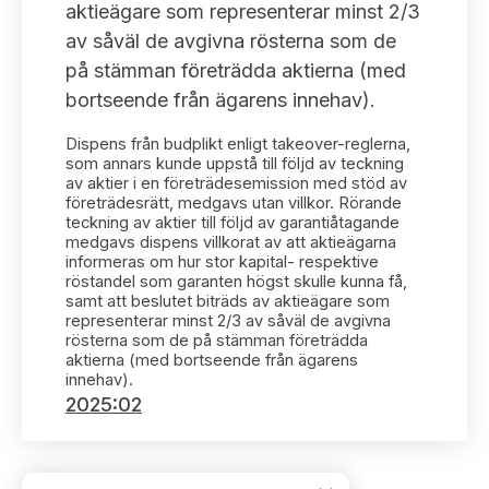
Bildarkiv
aktieägare som representerar minst 2/3
Kontakt administrativa ärenden
Ledamöter
Sök uttalanden
av såväl de avgivna rösterna som de
på stämman företrädda aktierna (med
Huvudmän
Avgifter
bortseende från ägarens innehav).
Verksamhetsberättelser
Dispens från budplikt enligt takeover-reglerna,
Prenumerera
som annars kunde uppstå till följd av teckning
av aktier i en företrädesemission med stöd av
Publikationer och anföranden
företrädesrätt, medgavs utan villkor. Rörande
teckning av aktier till följd av garantiåtagande
medgavs dispens villkorat av att aktieägarna
informeras om hur stor kapital- respektive
röstandel som garanten högst skulle kunna få,
samt att beslutet biträds av aktieägare som
representerar minst 2/3 av såväl de avgivna
rösterna som de på stämman företrädda
aktierna (med bortseende från ägarens
innehav).
2025:02