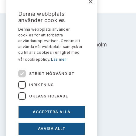
×
Denna webbplats
använder cookies
Denna webbplats använder
AKTIEMARKNADSNÄMNDEN
cookies för att förbättra
användarupplevelsen. Genom att
Address: Box 7354, 103 90 Stockholm
använda vår webbplats samtycker
du till alla cookies i enlighet med
info@aktiemarknadsnamnden.se
vår cookiepolicy.
Läs mer
STRIKT NÖDVÄNDIGT
Om innehållet
INRIKTNING
Om webbplatsen
OKLASSIFICERADE
Kakor
ACCEPTERA ALLA
Personuppgiftspolicy
AVVISA ALLT