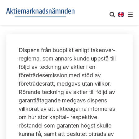
OM AKTIEMARKNADSNÄMNDEN
Dispens från budplikt enligt takeover-
Om oss
UTTALANDEN
reglerna, som annars kunde uppstå till
följd av teckning av aktier i en
Vårt uppdrag
Om nämndens uttalanden
TAKEOVER-REGLER
företrädesemission med stöd av
Informationsgivning
företrädesrätt, medgavs utan villkor.
Framställningar och konsultation
Takeover-regler för reglerade marknader och vissa
AKTUELLT
Rörande teckning av aktier till följd av
handelsplattformar
Arbetssätt och jävsfrågor
garantiåtagande medgavs dispens
Uttalanden sorterade efter publiceringsdatum
Nyheter och pressmeddelanden
villkorat av att aktieägarna informeras
KONTAKT
Stadgar
om hur stor kapital- respektive
Samtliga uttalanden sorterade årsvis
Prenumerera
röstandel som garanten högst skulle
Kontakt angående ansökningar och uttalanden
Arbetsordning
Uttalanden sorterade ämnesvis
kunna få, samt att beslutet biträds av