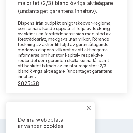
Bildarkiv
majoritet (2/3) bland övriga aktieägare
Kontakt administrativa ärenden
Ledamöter
Sök uttalanden
(undantaget garantens innehav).
Huvudmän
Dispens från budplikt enligt takeover-reglerna,
Avgifter
som annars kunde uppstå till följd av teckning
av aktier i en företrädesemission med stöd av
Verksamhetsberättelser
företrädesrätt, medgavs utan villkor. Rörande
Prenumerera
teckning av aktier till följd av garantiåtagande
medgavs dispens villkorat av att aktieägarna
Publikationer och anföranden
informeras om hur stor kapital- respektive
röstandel som garanten skulla kunna få, samt
att beslutet biträds av en stor majoritet (2/3)
bland övriga aktieägare (undantaget garantens
innehav).
2025:38
×
Denna webbplats
använder cookies