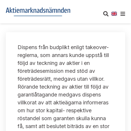
OM AKTIEMARKNADSNÄMNDEN
Dispens från budplikt enligt takeover-
Om oss
UTTALANDEN
reglerna, som annars kunde uppstå till
följd av teckning av aktier i en
Vårt uppdrag
Om nämndens uttalanden
TAKEOVER-REGLER
företrädesemission med stöd av
Informationsgivning
företrädesrätt, medgavs utan villkor.
Framställningar och konsultation
Takeover-regler för reglerade marknader och vissa
AKTUELLT
Rörande teckning av aktier till följd av
handelsplattformar
Arbetssätt och jävsfrågor
garantiåtagande medgavs dispens
Uttalanden sorterade efter publiceringsdatum
Nyheter och pressmeddelanden
villkorat av att aktieägarna informeras
KONTAKT
Stadgar
om hur stor kapital- respektive
Samtliga uttalanden sorterade årsvis
Prenumerera
röstandel som garanten skulla kunna
Kontakt angående ansökningar och uttalanden
Arbetsordning
Uttalanden sorterade ämnesvis
få, samt att beslutet biträds av en stor