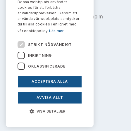
Denna webbplats använder
AKTIEMARKNADSNÄMNDEN
cookies för att förbättra
användarupplevelsen. Genom att
Address: Box 7354, 103 90 Stockholm
använda vår webbplats samtycker
du till alla cookies i enlighet med
info@aktiemarknadsnamnden.se
vår cookiepolicy.
Läs mer
STRIKT NÖDVÄNDIGT
Om innehållet
INRIKTNING
Om webbplatsen
OKLASSIFICERADE
Kakor
ACCEPTERA ALLA
Personuppgiftspolicy
AVVISA ALLT
Prenumerera på uttalanden
VISA DETALJER