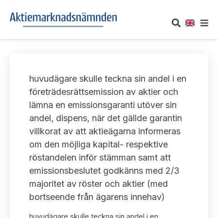
OM AKTIEMARKNADSNÄMNDEN
huvudägare skulle teckna sin andel i en
Om oss
UTTALANDEN
företrädesrättsemission av aktier och
lämna en emissionsgaranti utöver sin
Vårt uppdrag
Om nämndens uttalanden
TAKEOVER-REGLER
andel, dispens, när det gällde garantin
Informationsgivning
villkorat av att aktieägarna informeras
Framställningar och konsultation
Takeover-regler för reglerade marknader och vissa
AKTUELLT
om den möjliga kapital- respektive
handelsplattformar
Arbetssätt och jävsfrågor
röstandelen inför stämman samt att
Uttalanden sorterade efter publiceringsdatum
Nyheter och pressmeddelanden
emissionsbeslutet godkänns med 2/3
KONTAKT
Stadgar
majoritet av röster och aktier (med
Samtliga uttalanden sorterade årsvis
Prenumerera
bortseende från ägarens innehav)
Kontakt angående ansökningar och uttalanden
Arbetsordning
Uttalanden sorterade ämnesvis
huvudägare skulle teckna sin andel i en