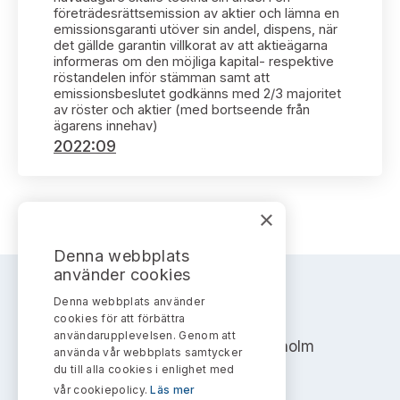
Bildarkiv
Kontakt administrativa ärenden
företrädesrättsemission av aktier och lämna en
Ledamöter
Sök uttalanden
emissionsgaranti utöver sin andel, dispens, när
det gällde garantin villkorat av att aktieägarna
informeras om den möjliga kapital- respektive
Huvudmän
Avgifter
röstandelen inför stämman samt att
emissionsbeslutet godkänns med 2/3 majoritet
av röster och aktier (med bortseende från
Verksamhetsberättelser
Prenumerera
ägarens innehav)
2022:09
Publikationer och anföranden
×
Denna webbplats
använder cookies
Denna webbplats använder
AKTIEMARKNADSNÄMNDEN
cookies för att förbättra
användarupplevelsen. Genom att
Address: Box 7354, 103 90 Stockholm
använda vår webbplats samtycker
du till alla cookies i enlighet med
info@aktiemarknadsnamnden.se
vår cookiepolicy.
Läs mer