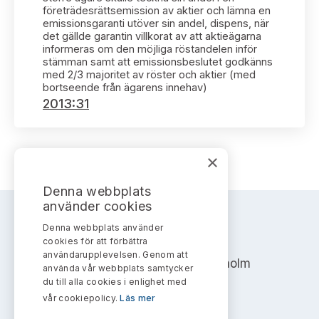
Bildarkiv
Kontakt administrativa ärenden
företrädesrättsemission av aktier och lämna en
Ledamöter
Sök uttalanden
emissionsgaranti utöver sin andel, dispens, när
det gällde garantin villkorat av att aktieägarna
informeras om den möjliga röstandelen inför
Huvudmän
Avgifter
stämman samt att emissionsbeslutet godkänns
med 2/3 majoritet av röster och aktier (med
bortseende från ägarens innehav)
Verksamhetsberättelser
Prenumerera
2013:31
Publikationer och anföranden
×
Denna webbplats
använder cookies
Denna webbplats använder
AKTIEMARKNADSNÄMNDEN
cookies för att förbättra
användarupplevelsen. Genom att
Address: Box 7354, 103 90 Stockholm
använda vår webbplats samtycker
du till alla cookies i enlighet med
info@aktiemarknadsnamnden.se
vår cookiepolicy.
Läs mer