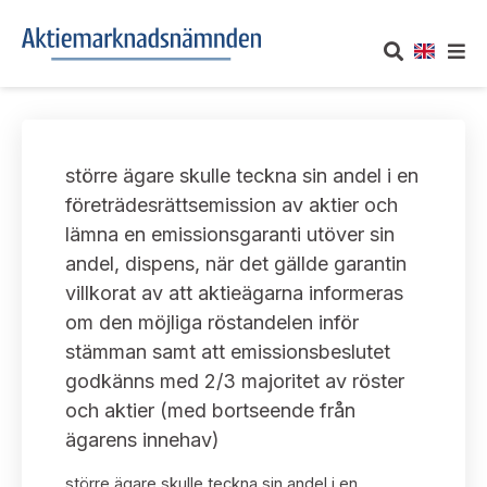
OM AKTIEMARKNADSNÄMNDEN
större ägare skulle teckna sin andel i en
Om oss
UTTALANDEN
företrädesrättsemission av aktier och
lämna en emissionsgaranti utöver sin
Vårt uppdrag
Om nämndens uttalanden
TAKEOVER-REGLER
andel, dispens, när det gällde garantin
Informationsgivning
villkorat av att aktieägarna informeras
Framställningar och konsultation
Takeover-regler för reglerade marknader och vissa
AKTUELLT
om den möjliga röstandelen inför
handelsplattformar
Arbetssätt och jävsfrågor
stämman samt att emissionsbeslutet
Uttalanden sorterade efter publiceringsdatum
Nyheter och pressmeddelanden
godkänns med 2/3 majoritet av röster
KONTAKT
Stadgar
och aktier (med bortseende från
Samtliga uttalanden sorterade årsvis
Prenumerera
ägarens innehav)
Kontakt angående ansökningar och uttalanden
Arbetsordning
Uttalanden sorterade ämnesvis
större ägare skulle teckna sin andel i en