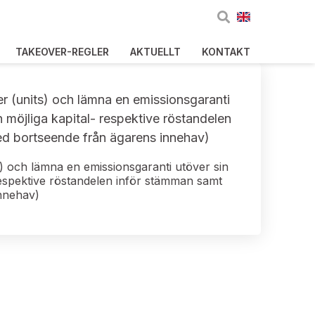
TAKEOVER-REGLER
AKTUELLT
KONTAKT
er (units) och lämna en emissionsgaranti
n möjliga kapital- respektive röstandelen
ed bortseende från ägarens innehav)
s) och lämna en emissionsgaranti utöver sin
 respektive röstandelen inför stämman samt
innehav)