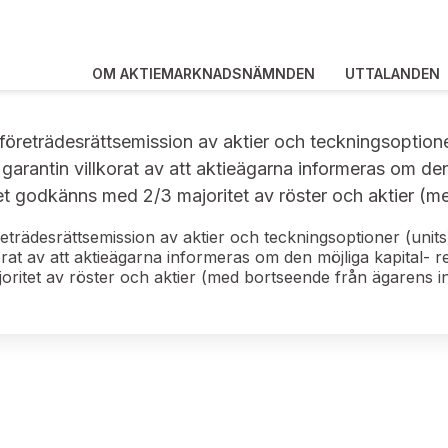
OM AKTIEMARKNADSNÄMNDEN
UTTALANDEN
n företrädesrättsemission av aktier och teckningsoption
e garantin villkorat av att aktieägarna informeras om de
et godkänns med 2/3 majoritet av röster och aktier (m
öreträdesrättsemission av aktier och teckningsoptioner (unit
lkorat av att aktieägarna informeras om den möjliga kapital-
oritet av röster och aktier (med bortseende från ägarens 