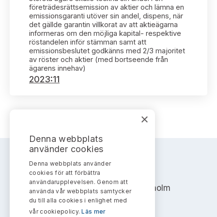
Bildarkiv
Kontakt administrativa ärenden
företrädesrättsemission av aktier och lämna en
Ledamöter
Sök uttalanden
emissionsgaranti utöver sin andel, dispens, när
det gällde garantin villkorat av att aktieägarna
informeras om den möjliga kapital- respektive
Huvudmän
Avgifter
röstandelen inför stämman samt att
emissionsbeslutet godkänns med 2/3 majoritet
av röster och aktier (med bortseende från
Verksamhetsberättelser
Prenumerera
ägarens innehav)
2023:11
Publikationer och anföranden
×
Denna webbplats
använder cookies
Denna webbplats använder
AKTIEMARKNADSNÄMNDEN
cookies för att förbättra
användarupplevelsen. Genom att
Address: Box 7354, 103 90 Stockholm
använda vår webbplats samtycker
du till alla cookies i enlighet med
info@aktiemarknadsnamnden.se
vår cookiepolicy.
Läs mer