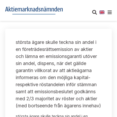
OM AKTIEMARKNADSNÄMNDEN
största ägare skulle teckna sin andel i
Om oss
UTTALANDEN
en företrädesrättsemission av aktier
och lämna en emissionsgaranti utöver
Vårt uppdrag
Om nämndens uttalanden
TAKEOVER-REGLER
sin andel, dispens, när det gällde
Informationsgivning
garantin villkorat av att aktieägarna
Framställningar och konsultation
Takeover-regler för reglerade marknader och vissa
AKTUELLT
informeras om den möjliga kapital-
handelsplattformar
Arbetssätt och jävsfrågor
respektive röstandelen inför stämman
Uttalanden sorterade efter publiceringsdatum
Nyheter och pressmeddelanden
samt att emissionsbeslutet godkänns
KONTAKT
Stadgar
med 2/3 majoritet av röster och aktier
Samtliga uttalanden sorterade årsvis
Prenumerera
(med bortseende från ägarens innehav)
Kontakt angående ansökningar och uttalanden
Arbetsordning
Uttalanden sorterade ämnesvis
största ägare skulle teckna sin andel i en