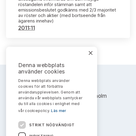
Bildarkiv
Kontakt administrativa ärenden
röstandelen inför stämman samt att
Ledamöter
Sök uttalanden
emissionsbeslutet godkänns med 2/3 majoritet
av röster och aktier (med bortseende från
ägarens innehav)
Huvudmän
Avgifter
2011:11
Verksamhetsberättelser
Prenumerera
×
Publikationer och anföranden
Denna webbplats
använder cookies
Denna webbplats använder
AKTIEMARKNADSNÄMNDEN
cookies för att förbättra
användarupplevelsen. Genom att
Address: Box 7354, 103 90 Stockholm
använda vår webbplats samtycker
du till alla cookies i enlighet med
info@aktiemarknadsnamnden.se
vår cookiepolicy.
Läs mer
STRIKT NÖDVÄNDIGT
Om innehållet