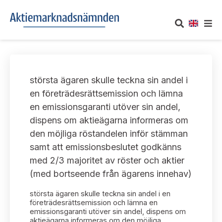
OM AKTIEMARKNADSNÄMNDEN
största ägaren skulle teckna sin andel i
Om oss
UTTALANDEN
en företrädesrättsemission och lämna
en emissionsgaranti utöver sin andel,
Vårt uppdrag
Om nämndens uttalanden
TAKEOVER-REGLER
dispens om aktieägarna informeras om
Informationsgivning
den möjliga röstandelen inför stämman
Framställningar och konsultation
Takeover-regler för reglerade marknader och vissa
AKTUELLT
samt att emissionsbeslutet godkänns
handelsplattformar
Arbetssätt och jävsfrågor
med 2/3 majoritet av röster och aktier
Uttalanden sorterade efter publiceringsdatum
Nyheter och pressmeddelanden
(med bortseende från ägarens innehav)
KONTAKT
Stadgar
Samtliga uttalanden sorterade årsvis
största ägaren skulle teckna sin andel i en
Prenumerera
Kontakt angående ansökningar och uttalanden
företrädesrättsemission och lämna en
Arbetsordning
emissionsgaranti utöver sin andel, dispens om
Uttalanden sorterade ämnesvis
aktieägarna informeras om den möjliga