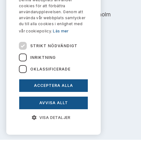
Bildarkiv
AKTIEMARKNADSNÄMNDEN
Kontakt administrativa ärenden
cookies för att förbättra
Ledamöter
Sök uttalanden
användarupplevelsen. Genom att
Address: Box 7354, 103 90 Stockholm
använda vår webbplats samtycker
Huvudmän
du till alla cookies i enlighet med
Avgifter
info@aktiemarknadsnamnden.se
vår cookiepolicy.
Läs mer
Verksamhetsberättelser
Prenumerera
STRIKT NÖDVÄNDIGT
Om innehållet
Publikationer och anföranden
INRIKTNING
Om webbplatsen
OKLASSIFICERADE
Kakor
ACCEPTERA ALLA
Personuppgiftspolicy
AVVISA ALLT
Prenumerera på uttalanden
VISA DETALJER