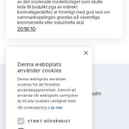
Bildarkiv
av det onoterade moderbolaget som skulle
Kontakt administrativa ärenden
Ledamöter
leda till budplikt pga av indirekt
Sök uttalanden
kontrollägarskifte) är förenligt med god sed om
sammankopplingen grundas på väsentliga
Huvudmän
kommersiella eller industriella skäl
Avgifter
2016:10
Verksamhetsberättelser
Prenumerera
Publikationer och anföranden
×
Denna webbplats
använder cookies
Denna webbplats använder
AKTIEMARKNADSNÄMNDEN
cookies för att förbättra
användarupplevelsen. Genom att
Address: Box 7354, 103 90 Stockholm
använda vår webbplats samtycker
du till alla cookies i enlighet med
info@aktiemarknadsnamnden.se
vår cookiepolicy.
Läs mer
STRIKT NÖDVÄNDIGT
Om innehållet