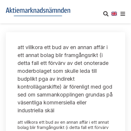
OM AKTIEMARKNADSNÄMNDEN
att villkora ett bud av en annan affär i
Om oss
UTTALANDEN
ett annat bolag blir framgångsrikt (i
detta fall ett förvärv av det onoterade
Vårt uppdrag
Om nämndens uttalanden
TAKEOVER-REGLER
moderbolaget som skulle leda till
Informationsgivning
budplikt pga av indirekt
Framställningar och konsultation
Takeover-regler för reglerade marknader och vissa
AKTUELLT
kontrollägarskifte) är förenligt med god
handelsplattformar
Arbetssätt och jävsfrågor
sed om sammankopplingen grundas på
Uttalanden sorterade efter publiceringsdatum
Nyheter och pressmeddelanden
väsentliga kommersiella eller
KONTAKT
Stadgar
industriella skäl
Samtliga uttalanden sorterade årsvis
Prenumerera
Kontakt angående ansökningar och uttalanden
att villkora ett bud av en annan affär i ett annat
Arbetsordning
Uttalanden sorterade ämnesvis
bolag blir framgångsrikt (i detta fall ett förvärv