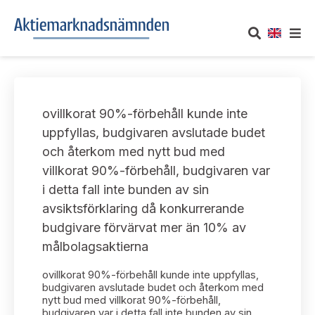
OM AKTIEMARKNADSNÄMNDEN
ovillkorat 90%-förbehåll kunde inte
Om oss
UTTALANDEN
uppfyllas, budgivaren avslutade budet
och återkom med nytt bud med
Vårt uppdrag
Om nämndens uttalanden
TAKEOVER-REGLER
villkorat 90%-förbehåll, budgivaren var
Informationsgivning
i detta fall inte bunden av sin
Framställningar och konsultation
Takeover-regler för reglerade marknader och vissa
AKTUELLT
avsiktsförklaring då konkurrerande
handelsplattformar
Arbetssätt och jävsfrågor
budgivare förvärvat mer än 10% av
Uttalanden sorterade efter publiceringsdatum
Nyheter och pressmeddelanden
målbolagsaktierna
KONTAKT
Stadgar
Samtliga uttalanden sorterade årsvis
ovillkorat 90%-förbehåll kunde inte uppfyllas,
Prenumerera
Kontakt angående ansökningar och uttalanden
budgivaren avslutade budet och återkom med
Arbetsordning
nytt bud med villkorat 90%-förbehåll,
Uttalanden sorterade ämnesvis
budgivaren var i detta fall inte bunden av sin