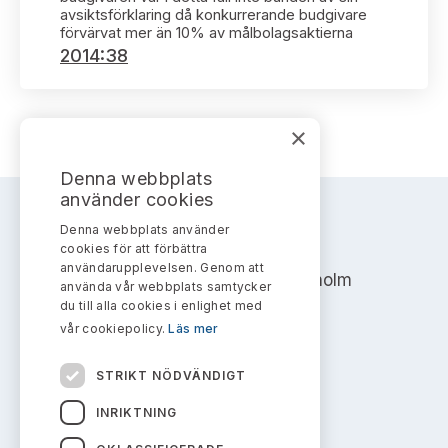
Bildarkiv
Kontakt administrativa ärenden
avsiktsförklaring då konkurrerande budgivare
Ledamöter
Sök uttalanden
förvärvat mer än 10% av målbolagsaktierna
2014:38
Huvudmän
Avgifter
Verksamhetsberättelser
×
Prenumerera
Publikationer och anföranden
Denna webbplats
använder cookies
Denna webbplats använder
AKTIEMARKNADSNÄMNDEN
cookies för att förbättra
användarupplevelsen. Genom att
Address: Box 7354, 103 90 Stockholm
använda vår webbplats samtycker
du till alla cookies i enlighet med
info@aktiemarknadsnamnden.se
vår cookiepolicy.
Läs mer
STRIKT NÖDVÄNDIGT
Om innehållet
INRIKTNING
Om webbplatsen