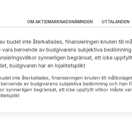
OM AKTIEMARKNADSNÄMNDEN
UTTALANDEN
 av budet inte återkallades, finansieringen knuten till 
 inte vara beroende av budgivarens subjektiva bedömning 
nsieringsvillkor synnerligen begränsat, ett icke uppfyllt
et, budgivaren har en lojalitetsplikt
budet inte återkallades, finansieringen knuten till målbolage
ara beroende av budgivarens subjektiva bedömning och han få
or synnerligen begränsat, ett icke uppfyllt villkor måste var
itetsplikt