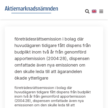
OM AKTIEMARKNADSNÄMNDEN
företrädesrättsemission i bolag där
Om oss
UTTALANDEN
huvudägaren tidigare fått dispens från
budplikt inom två år från genomförd
Vårt uppdrag
Om nämndens uttalanden
TAKEOVER-REGLER
apportemission (2004:28), dispensen
Informationsgivning
omfattade även nya emissionen om
Framställningar och konsultation
Takeover-regler för reglerade marknader och vissa
AKTUELLT
den skulle leda till att ägarandelen
handelsplattformar
Arbetssätt och jävsfrågor
ökade ytterligare
Uttalanden sorterade efter publiceringsdatum
Nyheter och pressmeddelanden
KONTAKT
företrädesrättsemission i bolag där
Stadgar
Samtliga uttalanden sorterade årsvis
huvudägaren tidigare fått dispens från budplikt
Prenumerera
inom två år från genomförd apportemission
Kontakt angående ansökningar och uttalanden
(2004:28), dispensen omfattade även nya
Arbetsordning
Uttalanden sorterade ämnesvis
emissionen om den skulle leda till att