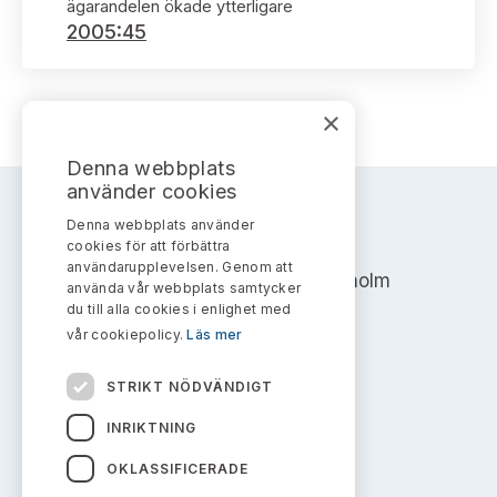
Bildarkiv
ägarandelen ökade ytterligare
Kontakt administrativa ärenden
Ledamöter
2005:45
Sök uttalanden
Huvudmän
Avgifter
×
Verksamhetsberättelser
Prenumerera
Denna webbplats
använder cookies
Publikationer och anföranden
Denna webbplats använder
AKTIEMARKNADSNÄMNDEN
cookies för att förbättra
användarupplevelsen. Genom att
Address: Box 7354, 103 90 Stockholm
använda vår webbplats samtycker
du till alla cookies i enlighet med
info@aktiemarknadsnamnden.se
vår cookiepolicy.
Läs mer
STRIKT NÖDVÄNDIGT
Om innehållet
INRIKTNING
Om webbplatsen
OKLASSIFICERADE
Kakor