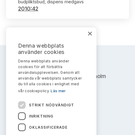
Bildarkiv
budpliktsbud, dispens medgavs
Kontakt administrativa ärenden
Ledamöter
2010:42
Sök uttalanden
Huvudmän
Avgifter
×
Verksamhetsberättelser
Prenumerera
Denna webbplats
använder cookies
Publikationer och anföranden
Denna webbplats använder
AKTIEMARKNADSNÄMNDEN
cookies för att förbättra
användarupplevelsen. Genom att
Address: Box 7354, 103 90 Stockholm
använda vår webbplats samtycker
du till alla cookies i enlighet med
info@aktiemarknadsnamnden.se
vår cookiepolicy.
Läs mer
STRIKT NÖDVÄNDIGT
Om innehållet
INRIKTNING
Om webbplatsen
OKLASSIFICERADE
Kakor