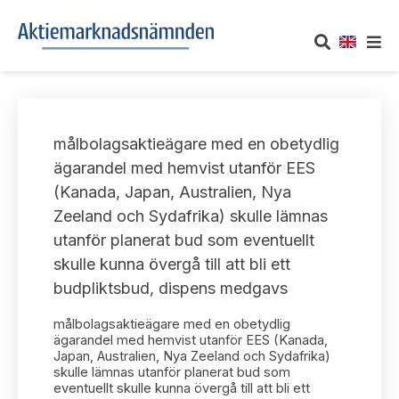
OM AKTIEMARKNADSNÄMNDEN
målbolagsaktieägare med en obetydlig
Om oss
UTTALANDEN
ägarandel med hemvist utanför EES
(Kanada, Japan, Australien, Nya
Vårt uppdrag
Om nämndens uttalanden
TAKEOVER-REGLER
Zeeland och Sydafrika) skulle lämnas
Informationsgivning
utanför planerat bud som eventuellt
Framställningar och konsultation
Takeover-regler för reglerade marknader och vissa
AKTUELLT
skulle kunna övergå till att bli ett
handelsplattformar
Arbetssätt och jävsfrågor
budpliktsbud, dispens medgavs
Uttalanden sorterade efter publiceringsdatum
Nyheter och pressmeddelanden
KONTAKT
målbolagsaktieägare med en obetydlig
Stadgar
Samtliga uttalanden sorterade årsvis
ägarandel med hemvist utanför EES (Kanada,
Prenumerera
Japan, Australien, Nya Zeeland och Sydafrika)
Kontakt angående ansökningar och uttalanden
skulle lämnas utanför planerat bud som
Arbetsordning
Uttalanden sorterade ämnesvis
eventuellt skulle kunna övergå till att bli ett