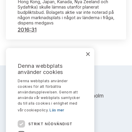
Bildarkiv
Hong Kong, Japan, Kanada, Nya Zeeland och
Kontakt administrativa ärenden
Ledamöter
Sydafrika) skulle lämnas utanför planerat
Sök uttalanden
budpliktsbud. Bolagets aktie var inte noterad på
någon marknadsplats i något av länderna i fråga,
Huvudmän
dispens medgavs
Avgifter
2016:31
Verksamhetsberättelser
Prenumerera
Publikationer och anföranden
×
Denna webbplats
använder cookies
Denna webbplats använder
AKTIEMARKNADSNÄMNDEN
cookies för att förbättra
användarupplevelsen. Genom att
Address: Box 7354, 103 90 Stockholm
använda vår webbplats samtycker
du till alla cookies i enlighet med
info@aktiemarknadsnamnden.se
vår cookiepolicy.
Läs mer
STRIKT NÖDVÄNDIGT
Om innehållet