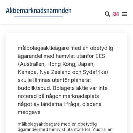
OM AKTIEMARKNADSNÄMNDEN
målbolagsaktieägare med en obetydlig
Om oss
UTTALANDEN
ägarandel med hemvist utanför EES
(Australien, Hong Kong, Japan,
Vårt uppdrag
Om nämndens uttalanden
TAKEOVER-REGLER
Kanada, Nya Zeeland och Sydafrika)
Informationsgivning
skulle lämnas utanför planerat
Framställningar och konsultation
Takeover-regler för reglerade marknader och vissa
AKTUELLT
budpliktsbud. Bolagets aktie var inte
handelsplattformar
Arbetssätt och jävsfrågor
noterad på någon marknadsplats i
Uttalanden sorterade efter publiceringsdatum
Nyheter och pressmeddelanden
något av länderna i fråga, dispens
KONTAKT
Stadgar
medgavs
Samtliga uttalanden sorterade årsvis
Prenumerera
Kontakt angående ansökningar och uttalanden
målbolagsaktieägare med en obetydlig
Arbetsordning
Uttalanden sorterade ämnesvis
ägarandel med hemvist utanför EES (Australien,